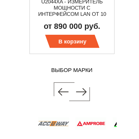
ИТЕЛЬ
U2044XA - ИЗМЕРИТЕЛЬ
E4413
Ц ДО 18
МОЩНОСТИ С
МОЩ
ИНТЕРФЕЙСОМ LAN ОТ 10
МГЦ ДО 18 ГГЦ
ДИАПА
 руб.
от 890 000 руб.
о
В корзину
ВЫБОР МАРКИ
ИТЕЛЬ
С