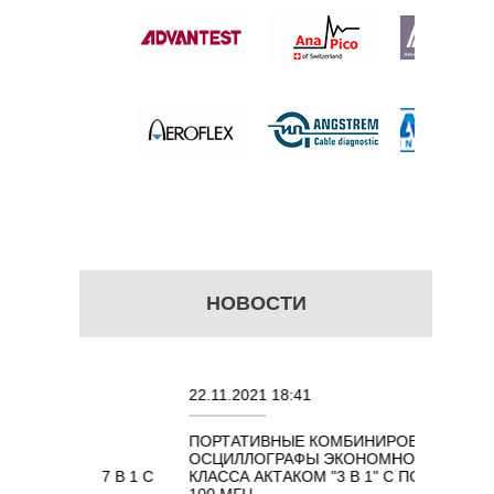
 ОТ 10
ГЦ
руб.
НОВОСТИ
22.11.2021 18:41
02.08
ПОРТАТИВНЫЕ КОМБИНИРОВАННЫЕ
ОСЦИ
Х
ОСЦИЛЛОГРАФЫ ЭКОНОМНОГО
TECH
АКОМ 7 В 1 С
КЛАССА АКТАКОМ "3 В 1" С ПОЛОСОЙ