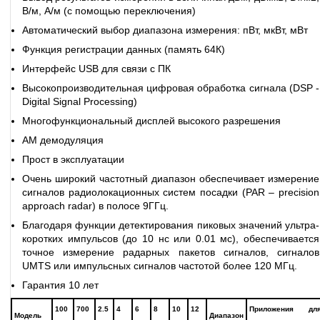
В/м, А/м (с помощью переключения)
Автоматический выбор диапазона измерения: пВт, мкВт, мВт
Функция регистрации данных (память 64К)
Интерфейс USB для связи с ПК
Высокопроизводительная цифровая обработка сигнала (DSP -
Digital Signal Processing)
Многофункциональный дисплей высокого разрешения
АМ демодуляция
Прост в эксплуатации
Очень широкий частотный диапазон обеспечивает измерение
сигналов радиолокационных систем посадки (PAR – precision
approach radar) в полосе 9ГГц.
Благодаря функции детектирования пиковых значений ультра-
коротких импульсов (до 10 нс или 0.01 мс), обеспечивается
точное измерение радарных пакетов сигналов, сигналов
UMTS или импульсных сигналов частотой более 120 МГц.
Гарантия 10 лет
100
700
2.5
4
6
8
10
12
Приложения дл
Модель
Диапазон