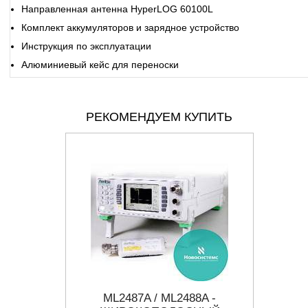
Направленная антенна HyperLOG 60100L
Комплект аккумуляторов и зарядное устройство
Инструкция по эксплуатации
Алюминиевый кейс для переноски
РЕКОМЕНДУЕМ КУПИТЬ
З-75/6
ML2487A / ML2488A -
N192