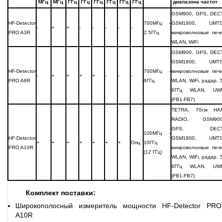
МГц
МГц
ГГц
ГГц
ГГц
ГГц
ГГц
ГГц
диапазона частот
GSM900, GPS, DECT
HF-Detector
700МГц -
GSM1800, UMTS
-
+
+
-
-
-
-
-
PRO A3R
2.5ГГц
микроволновые печи
WLAN, WiFi
GSM900, GPS, DECT
GSM1800, UMTS
HF-Detector
700МГц -
микроволновые печи
-
+
+
+
+
-
-
-
PRO A6R
6ГГц
WLAN, WiFi, радар, 5
6ГГц WLAN, UW
(FB1-FB7)
TETRA, 70см HA
RADIO, GSM900
GPS, DECT
100МГц -
HF-Detector
GSM1800, UMTS
+
+
+
+
+
+
+
Опц.
10ГГц
PRO A10R
микроволновые печи
(12 ГГц)
WLAN, WiFi, радар, 5
6ГГц WLAN, UW
(FB1-FB7)
Комплект поставки:
Широкополосный измеритель мощности HF-Detector PRO
A10R