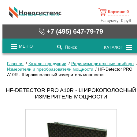
Корзина:
0
cистемные решения / www.novosystems.ru
На сумму:
0 руб.
+7 (495) 647-79-79
МЕНЮ
Поиск
КАТАЛОГ
Главная
Каталог продукции
Радиоизмерительные приборы
Измерители и преобразователи мощности
HF-Detector PRO
A10R - Широкополосный измеритель мощности
HF-DETECTOR PRO A10R - ШИРОКОПОЛОСНЫЙ
ИЗМЕРИТЕЛЬ МОЩНОСТИ