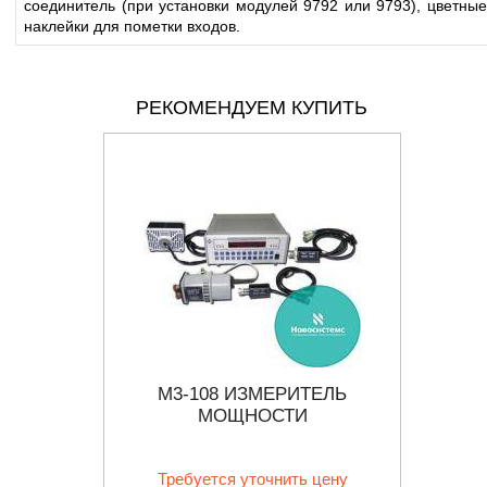
соединитель (при установки модулей 9792 или 9793), цветные
наклейки для пометки входов.
РЕКОМЕНДУЕМ КУПИТЬ
ИТЕЛЬ
М3-108 ИЗМЕРИТЕЛЬ
U2
ГЦ ДО 6
МОЩНОСТИ
МОЩНО
 руб.
от
Требуется уточнить цену