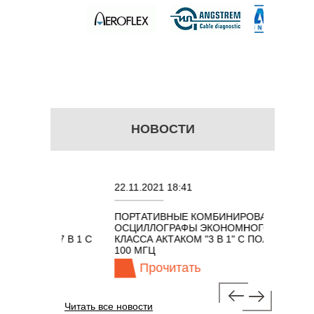
НОВОСТИ
22.11.2021 18:41
02.08.
ПОРТАТИВНЫЕ КОМБИНИРОВАННЫЕ
ОСЦИЛ
ОСЦИЛЛОГРАФЫ ЭКОНОМНОГО
TECHN
КОМ 7 В 1 С
КЛАССА АКТАКОМ "3 В 1" С ПОЛОСОЙ
Ц
100 МГЦ
Прочитать
П
Читать все новости