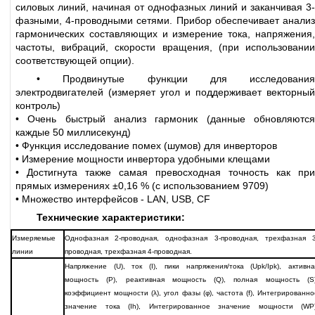
силовых линий, начиная от однофазных линий и заканчивая 3-
фазными, 4-проводными сетями. Прибор обеспечивает анализ
гармонических составляющих и измерение тока, напряжения,
частоты, вибраций, скорости вращения, (при использовании
соответствующей опции).
• Продвинутые функции для исследования
электродвигателей (измеряет угол и поддерживает векторный
контроль)
• Очень быстрый анализ гармоник (данные обновляются
каждые 50 миллисекунд)
• Функция исследование помех (шумов) для инверторов
• Измерение мощности инвертора удобными клещами
• Достигнута также самая превосходная точность как при
прямых измерениях ±0,16 % (с использованием 9709)
• Множество интерфейсов - LAN, USB, CF
Технические характеристики:
Измеряемые
Однофазная 2-проводная, однофазная 3-проводная, трехфазная 3
линии
проводная, трехфазная 4-проводная.
Напряжение (U), ток (I), пики напряжения/тока (Upk/Ipk), активна
мощность (P), реактивная мощность (Q), полная мощность (S)
коэффициент мощности (λ), угол фазы (φ), частота (f), Интегрированно
значение тока (Ih), Интегрированное значение мощности (WP)