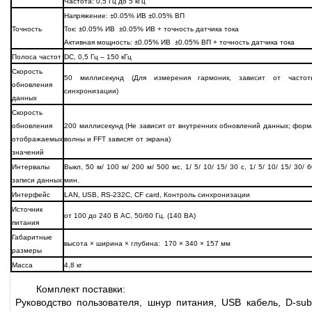
Частота: 0,5 Гц до 5 кГц
Напряжение: ±0.05% ИВ ±0.05% ВП
Точность
Ток: ±0.05% ИВ ±0.05% ИВ + точность датчика тока
Активная мощность: ±0.05% ИВ ±0.05% ВП + точность датчика тока
Полоса частот
DC, 0,5 Гц – 150 кГц
Скорость
50 миллисекунд (Для измерения гармоник, зависит от частот
обновления
синхронизации)
данных
Скорость
обновления
200 миллисекунд (Не зависит от внутренних обновлений данных; форм
отображаемых
волны и FFT зависят от экрана)
значений
Интервалы
Выкл, 50 м/ 100 м/ 200 м/ 500 мс, 1/ 5/ 10/ 15/ 30 с, 1/ 5/ 10/ 15/ 30/ 
записи данных
мин.
Интерфейс
LAN, USB, RS-232C, CF card, Контроль синхронизации
Источник
от 100 до 240 В AC, 50/60 Гц. (140 ВА)
питания
Габаритные
высота × ширина × глубина: 170 × 340 × 157 мм
размеры
Масса
4,8 кг
Комплект поставки:
Руководство пользователя, шнур питания, USB кабель, D-sub