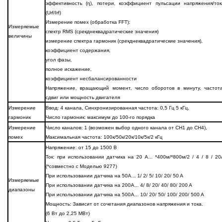
эффективность (η), потери, коэффициент пульсации напряжения/ток
(Urf/Irf)
Измерение помех (обработка FFT):
Измеряемые
спектр RMS (срекднеквадратические значения)
величины
измерение спектра гармоник (срекднеквадратические значения),
коэффициент содержания,
угол фазы,
полное искажение,
коэффициент несбалансированности
Напряжение, вращающий момент, число оборотов в минуту, частота
сдвиг или мощность двигателя
Измерение
Ввод: 4 канала, Синхронизированная частота: 0,5 Гц 5 кГц,
гармоник
Число гармоник: максимум до 100-го порядка
Измерение
Число каналов: 1 (возможен выбор одного канала от CH1 до CH4),
помех
Максимальная частота: 100к/50к/20к/10к/5к/2 кГц
Напряжение: от 15 до 1500 В
Ток: при использовании датчика на 20 A... *400м/*800м/2 / 4 / 8 / 20
(*совместно с Моделью 9277)
При использовании датчика на 50A... 1/ 2/ 5/ 10/ 20/ 50 A
Измеряемые
При использовании датчика на 200A... 4/ 8/ 20/ 40/ 80/ 200 A
диапазоны
При использовании датчика на 500A... 10/ 20/ 50/ 100/ 200/ 500 A
Мощность: Зависит от сочетания диапазонов напряжения и тока.
(6 Вт до 2,25 МВт)