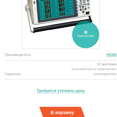
Производитель
HIOKI
12 месяцев
(если иной срок не предусмотрен
Гарантия
производителем)
Требуется уточнить цену
В корзину