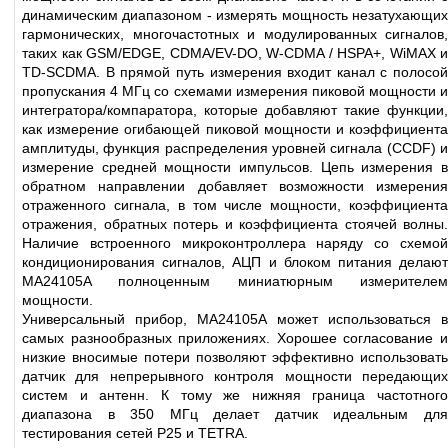
динамическим диапазоном - измерять мощность незатухающих
гармонических, многочастотных и модулированных сигналов,
таких как GSM/EDGE, CDMA/EV-DO, W-CDMA / HSPA+, WiMAX и
TD-SCDMA. В прямой путь измерения входит канал с полосой
пропускания 4 МГц со схемами измерения пиковой мощности и
интегратора/компаратора, которые добавляют такие функции,
как измерение огибающей пиковой мощности и коэффициента
амплитуды, функция распределения уровней сигнала (CCDF) и
измерение средней мощности импульсов. Цепь измерения в
обратном направлении добавляет возможности измерения
отраженного сигнала, в том числе мощности, коэффициента
отражения, обратных потерь и коэффициента стоячей волны.
Наличие встроенного микроконтроллера наряду со схемой
кондиционирования сигналов, АЦП и блоком питания делают
MA24105A полноценным миниатюрным измерителем
мощности.
Универсальный прибор, MA24105A может использоваться в
самых разнообразных приложениях. Хорошее согласование и
низкие вносимые потери позволяют эффективно использовать
датчик для непрерывного контроля мощности передающих
систем и антенн. К тому же нижняя граница частотного
диапазона в 350 МГц делает датчик идеальным для
тестирования сетей P25 и TETRA.