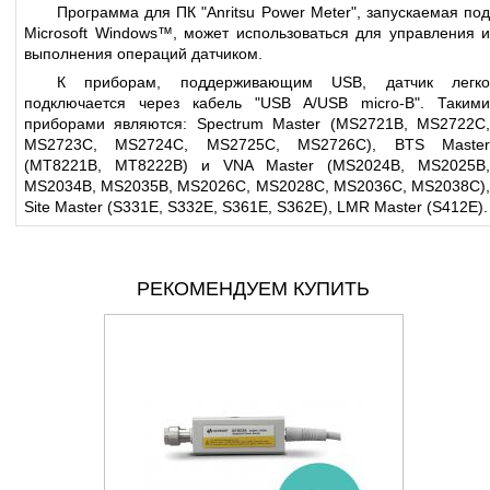
Программа для ПК "Anritsu Power Meter", запускаемая под
Microsoft Windows™, может использоваться для управления и
выполнения операций датчиком.
К приборам, поддерживающим USB, датчик легко
подключается через кабель "USB A/USB micro-B". Такими
приборами являются: Spectrum Master (MS2721B, MS2722C,
MS2723C, MS2724C, MS2725C, MS2726C), BTS Master
(MT8221B, MT8222B) и VNA Master (MS2024B, MS2025B,
MS2034B, MS2035B, MS2026C, MS2028C, MS2036C, MS2038C),
Site Master (S331E, S332E, S361E, S362E), LMR Master (S412E).
РЕКОМЕНДУЕМ КУПИТЬ