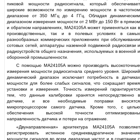
пиковой мощности радиосигнала, который обеспечивает
широкие возможности по измерению мощности в частотном
диапазоне от 350 МГц до 4 ГГц. Обладая динамическим
диапазоном измерения мощности от 2 МВт до 150 Вт в прямом
и обратном направлениях, MA24105A может применяться как в
производственных, так и в полевых условиях в самых
разнообразных коммерческих приложениях при обслуживании
сотовых сетей, аппаратуры наземной подвижной радиосвязи и
радиоустройств общего назначения, используемых в военной и
оборонной промышленности.
С помощью MA24105A можно производить высокоточные
измерения мощности радиосигнала среднего уровня. Широкий
динамический диапазон исключает потребность в датчиках
мощности для более слабых сигналов, что сокращает время
установки и измерения. Точность измерений гарантируется
тем, что данные калибровки хранятся непосредственно в
датчике, и все необходимые поправки вносятся
микропроцессором самого датчика. Кроме того, с целью
обеспечения высокой точности оптимизированы
направленность датчика и потери на отражение.
«Двунаправленная» архитектура MA24105A позволяет
регистрировать истинное среднеквадратичное значение
мощности сигналов во всем диапазоне частот и в сочетании с