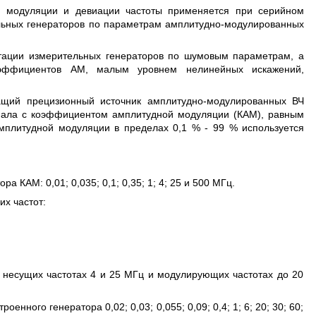
ГЦ
й модуляции и девиации частоты применяется при серийном
льных генераторов по параметрам амплитудно-модулированных
стации измерительных генераторов по шумовым параметрам, а
оэффициентов АМ, малым уровнем нелинейных искажений,
ащий прецизионный источник амплитудно-модулированных ВЧ
гнала с коэффициентом амплитудной модуляции (КАМ), равным
мплитудной модуляции в пределах 0,1 % - 99 % используется
КАМ: 0,01; 0,035; 0,1; 0,35; 1; 4; 25 и 500 МГц.
х частот:
несущих частотах 4 и 25 МГц и модулирующих частотах до 20
ого генератора 0,02; 0,03; 0,055; 0,09; 0,4; 1; 6; 20; 30; 60;