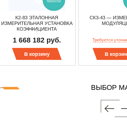
К2-83 ЭТАЛОННАЯ
СК3-43 — ИЗМ
ИЗМЕРИТЕЛЬНАЯ УСТАНОВКА
МОДУЛЯЦ
КОЭФФИЦИЕНТА
АМПЛИТУДНОЙ МОДУЛЯЦИИ
1 668 182 руб.
Требуется уточн
И ДЕВИАЦИИ ЧАСТОТЫ
В корзину
В корзи
ВЫБОР М