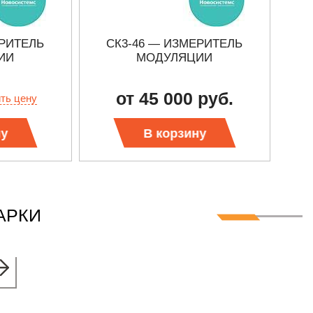
ЕРИТЕЛЬ
СК3-46 — ИЗМЕРИТЕЛЬ
ИИ
МОДУЛЯЦИИ
АМП
от 45 000 руб.
ить цену
ну
В корзину
АРКИ