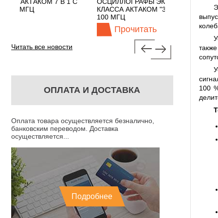
 1 С
ОСЦИЛЛОГРАФЫ ЭКОНОМНОГО
TECHNOLOGI
Э
КЛАССА АКТАКОМ "3 В 1" С ПОЛОСОЙ
выпус
100 МГЦ
колеб
Прочитать
Прочит
У
Читать все новости
такж
сопут
У
сигна
100 %
ОПЛАТА И ДОСТАВКА
делит
Т
Оплата товара осуществляется безналично,
банковским переводом. Доставка
осуществляется...
Подробнее