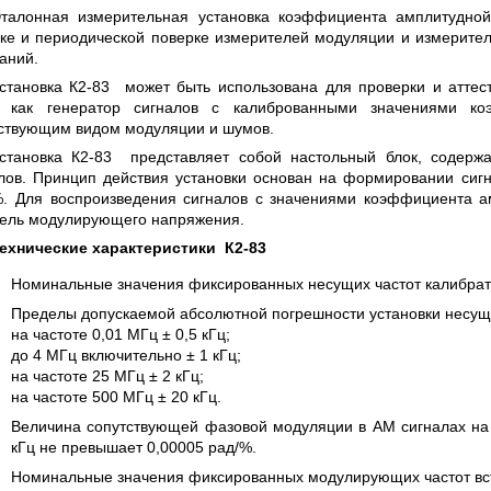
ES СЕРИИ UXR
КАБЕЛЕЙ И АНТЕНН, 100 КГЦ ДО 8 Г
талонная измерительная установка коэффициента амплитудно
(ГОСРЕЕСТР РФ)
ке и периодической поверке измерителей модуляции и измерите
аний.
ать
Прочитать
становка К2-83 может быть использована для проверки и атте
е как генератор сигналов с калиброванными значениями к
ствующим видом модуляции и шумов.
становка К2-83 представляет собой настольный блок, содерж
лов. Принцип действия установки основан на формировании си
. Для воспроизведения сигналов с значениями коэффициента а
ель модулирующего напряжения.
ехнические характеристики К2-83
Номинальные значения фиксированных несущих частот калибратора 
Пределы допускаемой абсолютной погрешности установки несущи
на частоте 0,01 МГц ± 0,5 кГц;
до 4 МГц включительно ± 1 кГц;
на частоте 25 МГц ± 2 кГц;
на частоте 500 МГц ± 20 кГц.
Величина сопутствующей фазовой модуляции в АМ сигналах на 
кГц не превышает 0,00005 рад/%.
Номинальные значения фиксированных модулирующих частот встроенн