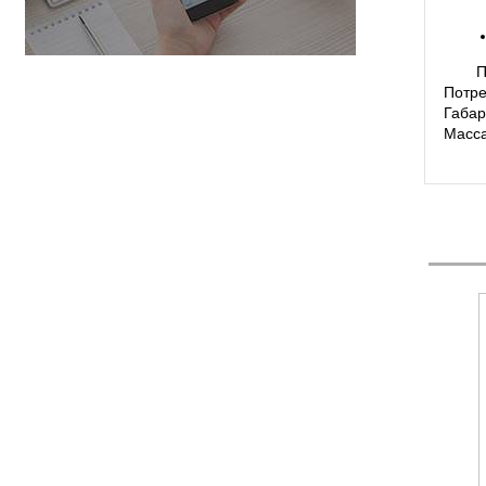
П
Потре
Габар
Масса