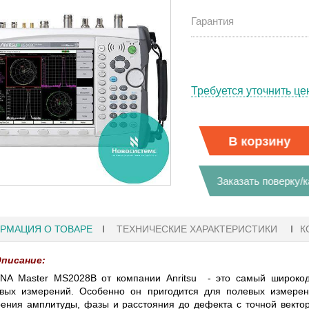
Гарантия
Требуется уточнить це
В корзину
Заказать поверку/
РМАЦИЯ О ТОВАРЕ
ТЕХНИЧЕСКИЕ ХАРАКТЕРИСТИКИ
К
писание:
27.01.2023 10:06
NA Master MS2028B от компании Anritsu - это самый широкод
вых измерений. Особенно он пригодится для полевых измерен
 KEYSIGHT
В НАЛИЧИИ! ZVH8, АНАЛИЗАТОР
ения амплитуды, фазы и расстояния до дефекта с точной векто