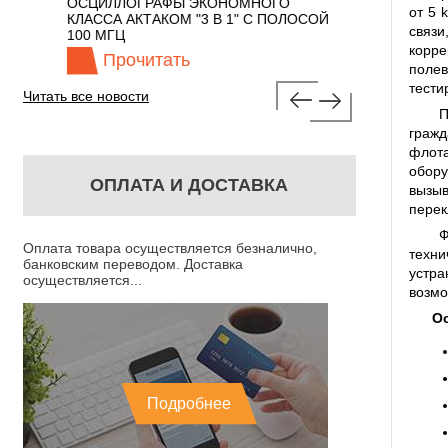
 С
ОСЦИЛЛОГРАФЫ ЭКОНОМНОГО
TECHNOLOGIES
от 5 
КЛАССА АКТАКОМ "3 В 1" С ПОЛОСОЙ
связи
100 МГЦ
корре
Прочитать
Прочита
полев
тести
Читать все новости
П
гражд
флота
обору
ОПЛАТА И ДОСТАВКА
вызыв
перек
Ф
Оплата товара осуществляется безналично,
техни
банковским переводом. Доставка
устр
осуществляется...
возмо
О
Подробнее