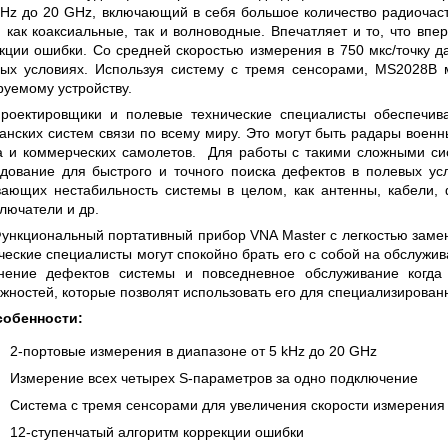
 СЕРИИ UXR
КАБЕЛЕЙ И АНТЕНН, 100 КГЦ ДО 8 ГГЦ
kHz до 20 GHz, включающий в себя большое количество радиочас
(ГОСРЕЕСТР РФ)
, как коаксиальные, так и волноводные. Впечатляет и то, что в
кции ошибки. Со средней скоростью измерения в 750 мкс/точку 
ть
Прочитать
ых условиях. Используя систему с тремя сенсорами, MS2028В 
руемому устройству.
роектировщики и полевые технические специалисты обеспечива
анских систем связи по всему миру. Это могут быть радары военн
 и коммерческих самолетов. Для работы с такими сложными с
дование для быстрого и точного поиска дефектов в полевых усл
ающих нестабильность системы в целом, как антенны, кабели, ф
лючатели и др.
ункциональный портативный прибор VNA Master с легкостью заме
ческие специалисты могут спокойно брать его с собой на обслужи
анение дефектов системы и повседневное обслуживание когда
жностей, которые позволят использовать его для специализирован
собенности:
2-портовые измерения в диапазоне от 5 kHz до 20 GHz
Измерение всех четырех S-параметров за одно подключение
Система с тремя сенсорами для увеличения скорости измерения
12-ступенчатый алгоритм коррекции ошибки