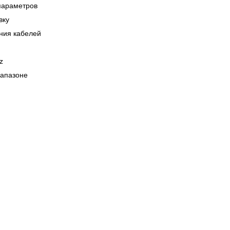
параметров
вку
ания кабелей
z
иапазоне