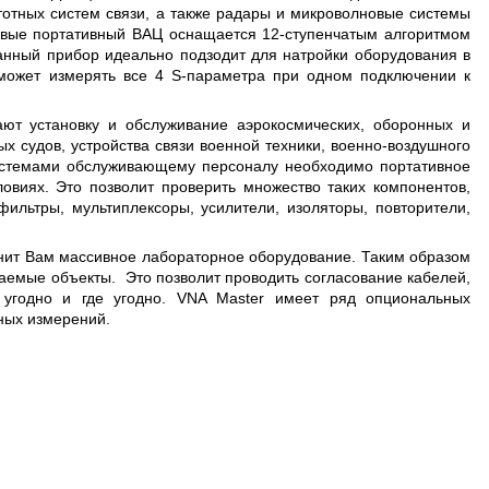
тотных систем связи, а также радары и микроволновые системы
первые портативный ВАЦ оснащается 12-ступенчатым алгоритмом
данный прибор идеально подзодит для натройки оборудования в
может измерять все 4 S-параметра при одном подключении к
ют установку и обслуживание аэрокосмических, оборонных и
ых судов, устройства связи военной техники, военно-воздушного
истемами обслуживающему персоналу необходимо портативное
овиях. Это позволит проверить множество таких компонентов,
ильтры, мультиплексоры, усилители, изоляторы, повторители,
нит Вам массивное лабораторное оборудование. Таким образом
ваемые объекты. Это позволит проводить согласование кабелей,
 угодно и где угодно. VNA Master имеет ряд опциональ
ных
ных измерений.