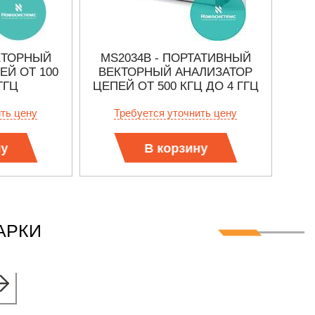
ЕКТОРНЫЙ
MS2034B - ПОРТАТИВНЫЙ
P5
ЕЙ ОТ 100
ВЕКТОРНЫЙ АНАЛИЗАТОР
АН
ГГЦ
ЦЕПЕЙ ОТ 500 КГЦ ДО 4 ГГЦ
ить цену
Требуется уточнить цену
ну
В корзину
АРКИ