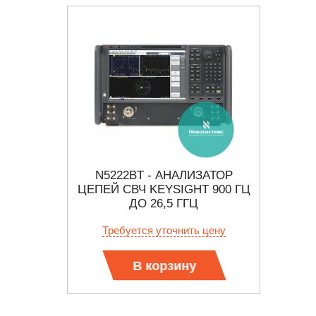
КТОРНЫХ
N5222BT - АНАЛИЗАТОР
MS463
 ОТ 40
ЦЕПЕЙ СВЧ KEYSIGHT 900 ГЦ
ГГЦ
ДО 26,5 ГГЦ
ОПТИ
 цену
Требуется уточнить цену
Тр
ПРОМ
В корзину