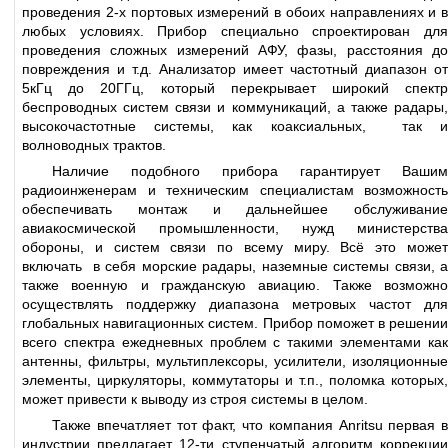
проведения 2-х портовых измерений в обоих направлениях и в
любых условиях. Прибор специально спроектирован для
проведения сложных измерений АФУ, фазы, расстояния до
повреждения и т.д. Анализатор имеет частотный диапазон от
5кГц до 20ГГц, который перекрывает широкий спектр
беспроводных систем связи и коммуникаций, а также радары,
высокочастотные системы, как коаксиальных, так и
волноводных трактов.
Наличие подобного прибора гарантирует Вашим
радиоинженерам и техническим специалистам возможность
обеспечивать монтаж и дальнейшее обслуживание
авиакосмической промышленности, нужд министерства
обороны, и систем связи по всему миру. Всё это может
включать в себя морские радары, наземные системы связи, а
также военную и гражданскую авиацию. Также возможно
осуществлять поддержку диапазона метровых частот для
глобальных навигационных систем. Прибор поможет в решении
всего спектра ежедневных проблем с такими элементами как
антенны, фильтры, мультиплексоры, усилители, изоляционные
элементы, циркуляторы, коммутаторы и т.п., поломка которых,
может привести к выводу из строя системы в целом.
Также впечатляет тот факт, что компания Anritsu первая в
индустрии предлагает 12-ти ступенчатый алгоритм коррекции