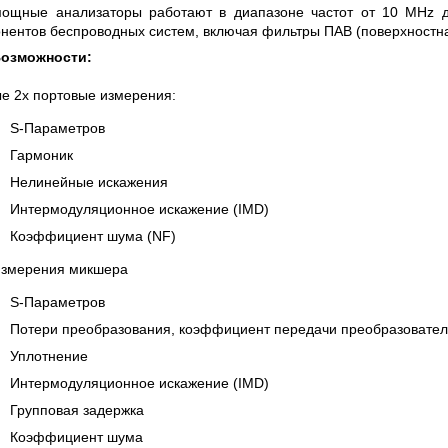
 СЕРИИ UXR
КАБЕЛЕЙ И АНТЕНН, 100 КГЦ ДО 8 ГГЦ
мощные анализаторы работают в диапазоне частот от 10 MHz д
(ГОСРЕЕСТР РФ)
нентов беспроводных систем, включая фильтры ПАВ (поверхностная
озможности:
ть
Прочитать
е 2х портовые измерения:
S-Параметров
Гармоник
Нелинейные искажения
Интермодуляционное искажение (IMD)
Коэффициент шума (NF)
змерения микшера
S-Параметров
Потери преобразования, коэффициент передачи преобразовате
Уплотнение
Интермодуляционное искажение (IMD)
Групповая задержка
Коэффициент шума