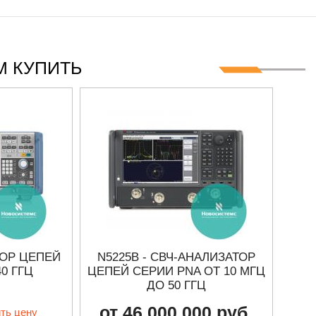
 КУПИТЬ
ТОР ЦЕПЕЙ
N5225B - СВЧ-АНАЛИЗАТОР
40 ГГЦ
ЦЕПЕЙ СЕРИИ PNA ОТ 10 МГЦ
ДО 50 ГГЦ
ВЕ
от 46 000 000 руб.
ить цену