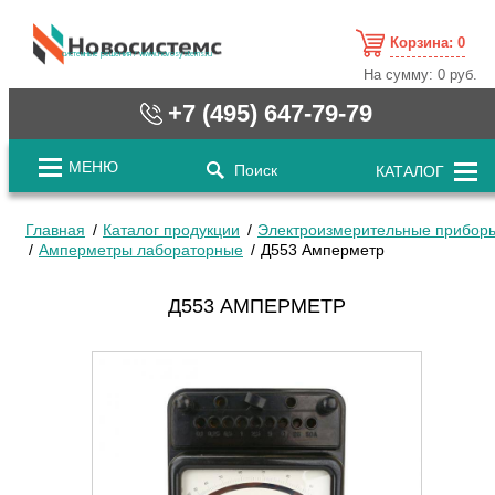
Корзина:
0
cистемные решения / www.novosystems.ru
На сумму:
0 руб.
+7 (495) 647-79-79
МЕНЮ
Поиск
КАТАЛОГ
Главная
Каталог продукции
Электроизмерительные прибор
Амперметры лабораторные
Д553 Амперметр
Д553 АМПЕРМЕТР