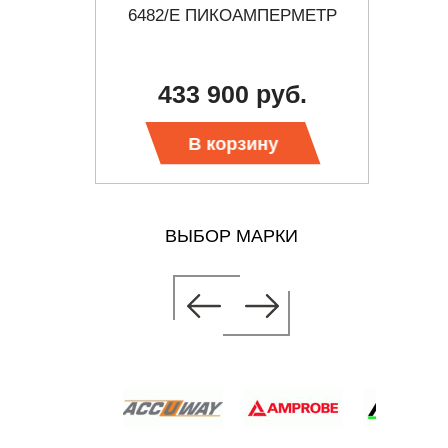
 М2051
6482/E ПИКОАМПЕРМЕТР
Д
уб.
433 900 руб.
уб.
В корзину
ВЫБОР МАРКИ
ЕРМЕТР