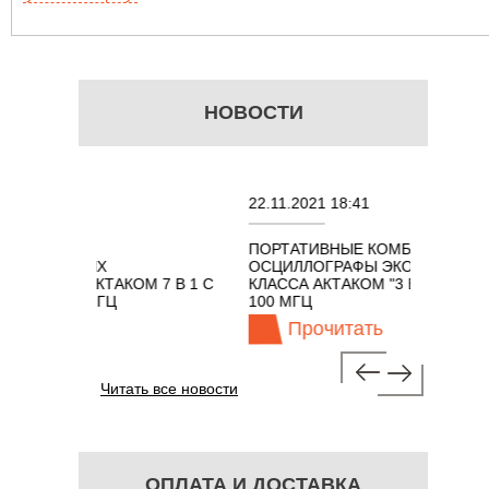
НОВОСТИ
22.11.2021 18:41
02.
ПОРТАТИВНЫЕ КОМБИНИРОВАННЫЕ
ОС
ЫХ
ОСЦИЛЛОГРАФЫ ЭКОНОМНОГО
TE
КТАКОМ 7 В 1 С
КЛАССА АКТАКОМ "3 В 1" С ПОЛОСОЙ
 МГЦ
100 МГЦ
Прочитать
Читать все новости
ОПЛАТА И ДОСТАВКА