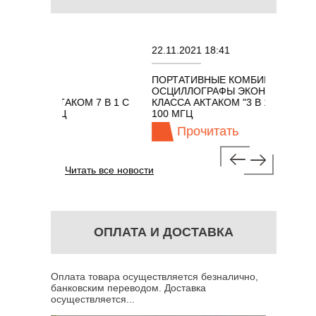
22.11.2021 18:41
И
ПОРТАТИВНЫЕ КОМБИНИРОВАННЫЕ
ННЫХ
ОСЦИЛЛОГРАФЫ ЭКОНОМНОГО
 АКТАКОМ 7 В 1 С
КЛАССА АКТАКОМ "3 В 1" С ПОЛОСОЙ
00 МГЦ
100 МГЦ
ть
Прочитать
Читать все новости
ОПЛАТА И ДОСТАВКА
Оплата товара осуществляется безналично,
банковским переводом. Доставка
осуществляется...