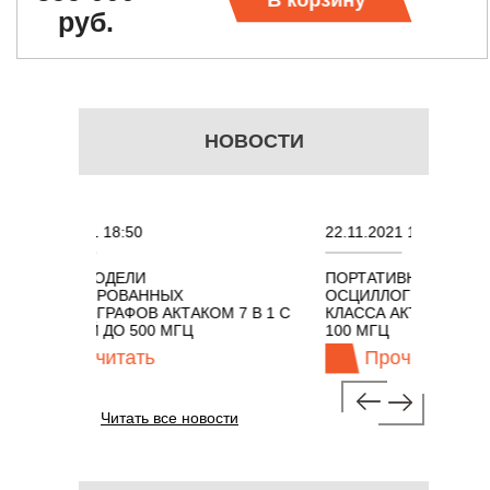
В корзину
руб.
НОВОСТИ
2.2021 18:50
22.11.2021 18:41
ЫЕ МОДЕЛИ
ПОРТАТИВНЫЕ КОМБИНИРО
БИНИРОВАННЫХ
ОСЦИЛЛОГРАФЫ ЭКОНОМН
ИЛЛОГРАФОВ АКТАКОМ 7 В 1 С
КЛАССА АКТАКОМ "3 В 1" С
ОСОЙ ДО 500 МГЦ
100 МГЦ
Прочитать
Прочитать
Читать все новости