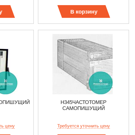
у
В корзину
МОПИШУЩИЙ
Н345ЧАСТОТОМЕР
САМОПИШУЩИЙ
ть цену
Требуется уточнить цену