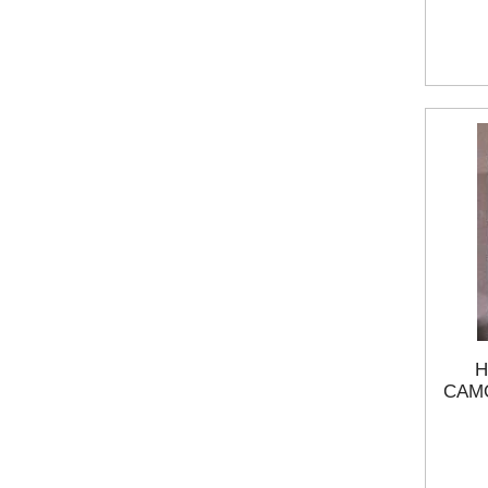
Н
САМ