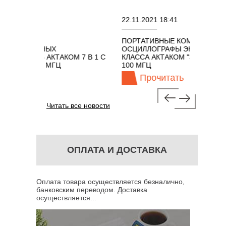
8:50
22.11.2021 18:41
ДЕЛИ
ПОРТАТИВНЫЕ КОМБИНИРОВАННЫ
ОВАННЫХ
ОСЦИЛЛОГРАФЫ ЭКОНОМНОГО
ФОВ АКТАКОМ 7 В 1 С
КЛАССА АКТАКОМ "3 В 1" С ПОЛОСО
О 500 МГЦ
100 МГЦ
тать
Прочитать
Читать все новости
ОПЛАТА И ДОСТАВКА
Оплата товара осуществляется безналично,
банковским переводом. Доставка
осуществляется...