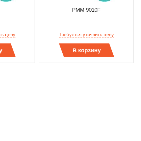
0
PMM 9010F
ть цену
Требуется уточнить цену
у
В корзину