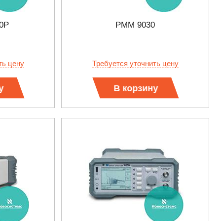
0P
PMM 9030
ть цену
Требуется уточнить цену
у
В корзину