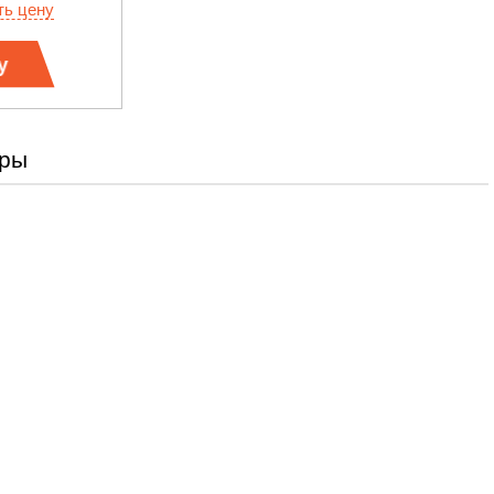
ть цену
у
ары