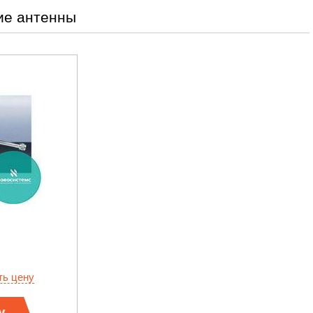
ие антенны
ть цену
у