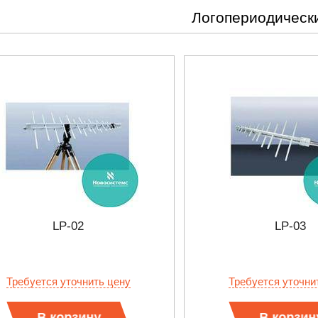
Логопериодическ
LP-02
LP-03
:41
27.01.2023 10:06
Требуется уточнить цену
Требуется уточни
ФЫ KEYSIGHT
В НАЛИЧИИ! ZVH8, АНАЛИЗАТОР
В корзину
В корзин