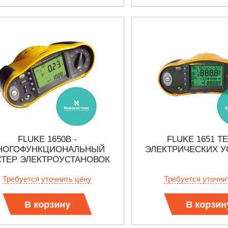
 СЕРИИ UXR
КАБЕЛЕЙ И АНТЕНН, 100 КГЦ ДО 8 ГГЦ
(ГОСРЕЕСТР РФ)
ть
Прочитать
FLUKE 1650B -
FLUKE 1651 Т
НОГОФУНКЦИОНАЛЬНЫЙ
ЭЛЕКТРИЧЕСКИХ У
СТЕР ЭЛЕКТРОУСТАНОВОК
Требуется уточнить цену
Требуется уточни
В корзину
В корзин