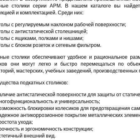
тные столики серии АРМ. В нашем каталоге вы найдет
укцией и комплектацией. Среди них:
толы с регулируемым наклоном рабочей поверхности;
толы с антистатической столешницей;
толы с ящиками, полками и нишами;
толы с блоком розеток и сетевым фильтром.
ные столики обеспечивают удобное и рациональное раз
иков они могут легко и быстро перемещаться по объе
торий, мастерских, учебных заведений, производственных
щества подкатных столиков:
аличие антистатической поверхности для защиты от статиче
ногофункциональность и универсальность;
озможность блокировки колесиков для предотвращения са
адежное антикоррозионное покрытие металлических элемен
ростота ухода;
рочность и эргономичность конструкции;
стетичный внешний вид.