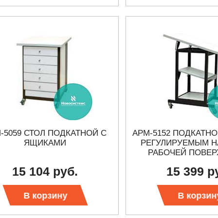
 СЕРИИ UXR
КАБЕЛЕЙ И АНТЕНН, 100 КГЦ ДО 8 ГГЦ
(ГОСРЕЕСТР РФ)
ть
Прочитать
-5059 СТОЛ ПОДКАТНОЙ С
АРМ-5152 ПОДКАТНО
ЯЩИКАМИ
РЕГУЛИРУЕМЫМ 
РАБОЧЕЙ ПОВЕР
15 104 руб.
15 399 р
В корзину
В корзин