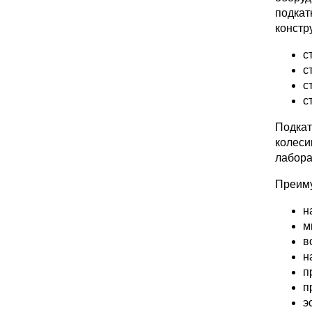
подка
констр
с
с
с
с
Подкат
колес
лабора
Преиму
н
м
в
н
п
п
э