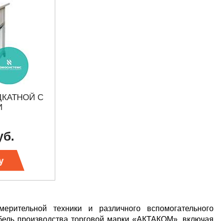
ДКАТНОЙ С
И
уб.
у
ительной техники и различного вспомогательного
бель производства торговой марки «АКТАКОМ», включая