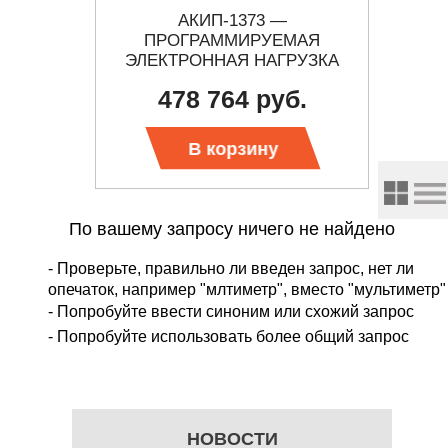
RO
АКИП-1373 —
43
Р
ПРОГРАММИРУЕМАЯ
ЭЛЕКТРОННАЯ НАГРУЗКА
ПОСТОЯННОГО И
478 764 руб.
 цену
ПЕРЕМЕННОГО ТОКА
В корзину
По вашему запросу ничего не найдено
Проверьте, правильно ли введен запрос, нет ли
опечаток, например "млтиметр", вместо "мультиметр"
Попробуйте ввести синоним или схожий запрос
Попробуйте использовать более общий запрос
—
НОВОСТИ