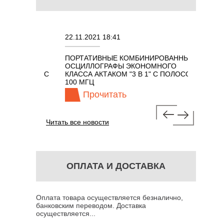
ЕМАЯ
ГРУЗКА
 И
б.
ТОКА
22.11.2021 18:41
02.08.20
ПОРТАТИВНЫЕ КОМБИНИРОВАННЫЕ
ОСЦИЛЛ
ОСЦИЛЛОГРАФЫ ЭКОНОМНОГО
TECHNO
ОМ 7 В 1 С
КЛАССА АКТАКОМ "3 В 1" С ПОЛОСОЙ
100 МГЦ
Прочитать
Пр
Читать все новости
ОПЛАТА И ДОСТАВКА
Оплата товара осуществляется безналично,
банковским переводом. Доставка
осуществляется...