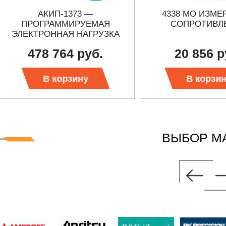
АКИП-1373 —
4338 MO ИЗМЕ
ПРОГРАММИРУЕМАЯ
СОПРОТИВЛ
ЭЛЕКТРОННАЯ НАГРУЗКА
ПОСТОЯННОГО И
478 764 руб.
20 856 р
ПЕРЕМЕННОГО ТОКА
В корзину
В корзи
ВЫБОР М