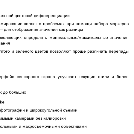
зуальной цветовой дифференциации
рмирование коллег о проблемах при помощи набора маркеров
е — для отображения значения как разницы
озволяющих определять минимальные/максимальные значения
вания
лтого и зеленого цветов позволяют проще различать перепады
ерфейс сенсорного экрана улучшает текущие стили и более
х до больших
uke
ефотографии и широкоугольной съемки
тимыми камерами без калибровки
угольными и макросъемочными объективами