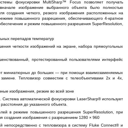
стемы фокусировки MultiSharp™ Focus позволяет получать
 вначале изображение выбранного объекта было полностью
ля создания четкого, резкого изображения расположенных на
ежиме повышенного разрешения, обеспечивающего 4-кратное
обеспечение и режим повышенного разрешения SuperResolution,
льных перепадов температур
ения четкости изображений на экране, набора прямоугольных
шенствованный, протестированный пользователями интерфейс
 от миниатюрных до больших — при помощи взаимозаменяемых
 замене. Тепловизор совместим с телеобъективами 2x и 4x,
чные изображения, резкие во всей зоне
. Система автоматической фокусировки LaserSharp® использует
расстояния до указанного объекта.
лей в режиме повышенного разрешения SuperResolution, при
я создания изображения с разрешением 1280 × 960
 непосредственно с тепловизора в систему Fluke Connect® и