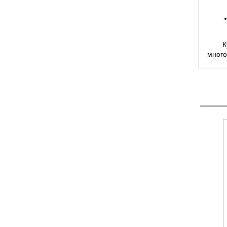
К
много