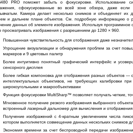
i480 PRO поможет забыть о фокусировке. Использование си
ражения, сфокусированные во всей зоне обзора, даже если
ывчатым. Камера делает несколько снимков и объединяет их д
нем и дальнем плане объектов. См. подробную информацию о р
чение данных об элементе изображения. Используя программное 
 просматривать изображения с разрешением до 1280 × 960.
Повышенная чувствительность для отображения даже незначите
Упрощение визуализации и обнаружения проблем за счет повыш
маркеров и 9 цветовых палитр
Более интуитивно понятный графический интерфейс и усовер
сенсорного дисплея
Более гибкая компоновка для отображения разных объектов —
интеллектуальных объективов, не требующих калибровки при
широкоугольными и макрообъективами
Функция фокусировки MultiSharp™ позволяет получать четкие, то
Мгновенное получение резкого изображения выбранного объекта
встроенный лазерный дальномер для вычисления и отображения 
Получение изображений с 4-кратным увеличением числа пиксе
котором выполняется совмещение данных нескольких снимков дл
Экономия времени за счет беспроводной передачи изображений