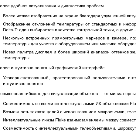
 СЕРИИ UXR
КАБЕЛЕЙ И АНТЕНН, 100 КГЦ ДО 8 ГГЦ
олее удобная визуализация и диагностика проблем
(ГОСРЕЕСТР РФ)
Более четкие изображения на экране благодаря улучшенной ви
ть
Прочитать
Отображение отклонений температуры от стандартных и инфо
Delta-T: один выбирается в качестве контрольной точки, а други
Несколько встроенных прямоугольных маркеров в камере, п
температуры для участка с оборудованием или массива оборудо
Новая палитра дисплея и более широкий диапазон оттенков же
температуры
олее интуитивно понятный графический интерфейс
Усовершенствованный, протестированный пользователями инт
интуитивно понятен
овышенная гибкость для визуализации объектов — от миниатюрны
Совместимость со всеми интеллектуальными ИК-объективами Fl
Возможность захвата целей с использованием макросъемки, тел
Интеллектуальные линзы Fluke взаимозаменяемы между совмес
Совместимость с интеллектуальными телеобъективами, широко