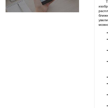
T
изоб
распл
ближ
увели
можно