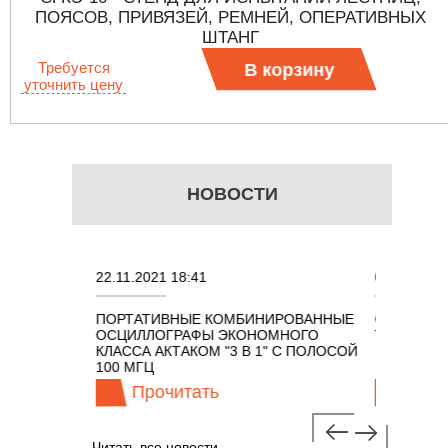
ПОЯСОВ, ПРИВЯЗЕЙ, РЕМНЕЙ, ОПЕРАТИВНЫХ
ШТАНГ
Требуется
В корзину
уточнить цену
НОВОСТИ
22.11.2021 18:41
02.08.2021 18:41
ПОРТАТИВНЫЕ КОМБИНИРОВАННЫЕ
ОСЦИЛЛОГРАФЫ KEYSI
ОСЦИЛЛОГРАФЫ ЭКОНОМНОГО
TECHNOLOGIES СЕРИИ 
КЛАССА АКТАКОМ "3 В 1" С ПОЛОСОЙ
100 МГЦ
Прочитать
Прочитать
Читать все новости