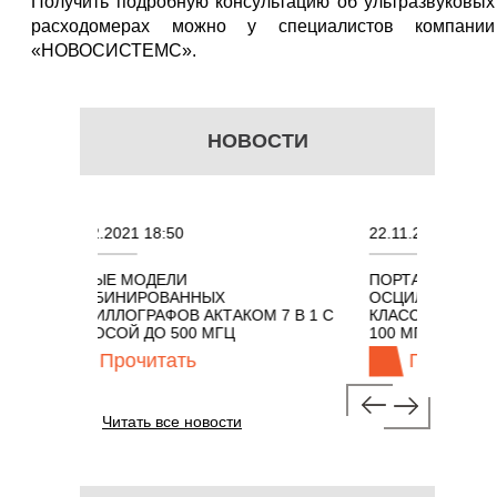
Получить подробную консультацию об ультразвуковых
расходомерах можно у специалистов компании
«НОВОСИСТЕМС».
НОВОСТИ
.12.2021 18:50
22.11.2021 18:41
ОВЫЕ МОДЕЛИ
ПОРТАТИВНЫЕ КОМБИНИ
ОМБИНИРОВАННЫХ
ОСЦИЛЛОГРАФЫ ЭКОНОМ
ЦИЛЛОГРАФОВ АКТАКОМ 7 В 1 С
КЛАССА АКТАКОМ "3 В 1"
ЛОСОЙ ДО 500 МГЦ
100 МГЦ
Прочитать
Прочитать
Читать все новости