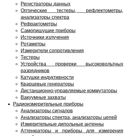
Регистраторы данных
Оптические тестеры, рефлектометры,
анализаторы спектра
Рефрактометры
Самопишущие приборы
Источники излучения
Ротаметры
Измерители сопротивления
Тестеры
Устройства проверки высоковольтных
разрядников
Катушки индуктивности
Кварцевые генераторы
Дистанционно-управляемые коммутаторы
Вакуумные захваты
Радиоизмерительные приборы
Анализаторы сигналов
Анализаторы спектра, анализаторы цепей
Измерительные дипольные антенны
Аттенюаторы и приборы для измерения