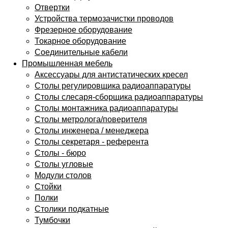
Отвертки
Устройства термозачистки проводов
Фрезерное оборудование
Токарное оборудование
Соединительные кабели
Промышленная мебель
Аксессуары для антистатических кресел
Столы регулировщика радиоаппаратуры
Столы слесаря-сборщика радиоаппаратуры
Столы монтажника радиоаппаратуры
Столы метролога/поверителя
Столы инженера / менеджера
Столы секретаря - референта
Столы - бюро
Столы угловые
Модули столов
Стойки
Полки
Столики подкатные
Тумбочки