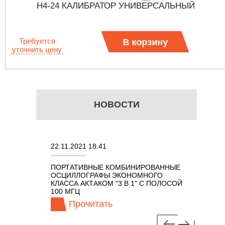
Н4-24 КАЛИБРАТОР УНИВЕРСАЛЬНЫЙ
Требуется
В корзину
уточнить цену
НОВОСТИ
22.11.2021 18:41
02.08.202
ПОРТАТИВНЫЕ КОМБИНИРОВАННЫЕ
ОСЦИЛЛО
ОСЦИЛЛОГРАФЫ ЭКОНОМНОГО
TECHNOL
М 7 В 1 С
КЛАССА АКТАКОМ "3 В 1" С ПОЛОСОЙ
100 МГЦ
Прочитать
Про