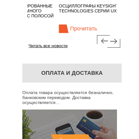
ИРОВАННЫЕ
ОСЦИЛЛОГРАФЫ KEYSIGHT
В НАЛИЧИ
МНОГО
TECHNOLOGIES СЕРИИ UXR
КАБЕЛЕЙ 
" С ПОЛОСОЙ
ГГЦ (ГОС
Прочитать
Про
Читать все новости
ОПЛАТА И ДОСТАВКА
Оплата товара осуществляется безналично,
банковским переводом. Доставка
осуществляется...