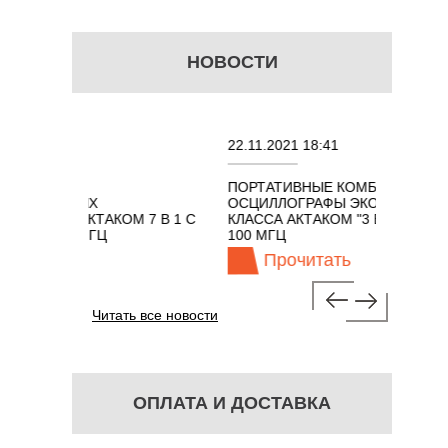
НОВОСТИ
:50
22.11.2021 18:41
ЕЛИ
ПОРТАТИВНЫЕ КОМБИНИРОВАННЫЕ
ВАННЫХ
ОСЦИЛЛОГРАФЫ ЭКОНОМНОГО
ОВ АКТАКОМ 7 В 1 С
КЛАССА АКТАКОМ "3 В 1" С ПОЛОСОЙ
 500 МГЦ
100 МГЦ
ать
Прочитать
Читать все новости
ОПЛАТА И ДОСТАВКА