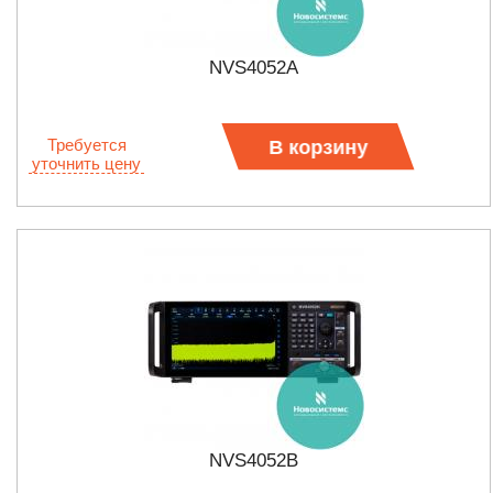
NVS4052A
Требуется
В корзину
уточнить цену
NVS4052B