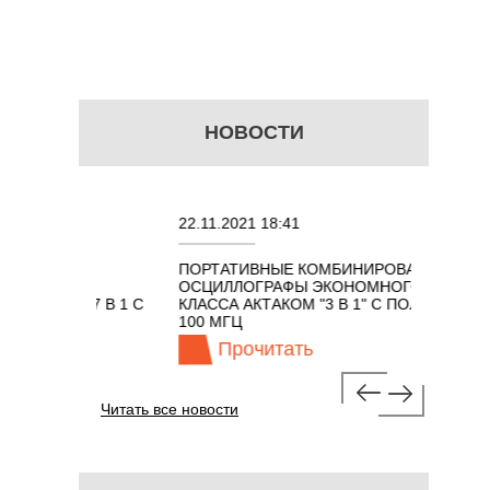
НОВОСТИ
22.11.2021 18:41
02.08.2
ПОРТАТИВНЫЕ КОМБИНИРОВАННЫЕ
ОСЦИЛ
ОСЦИЛЛОГРАФЫ ЭКОНОМНОГО
TECHNO
ОМ 7 В 1 С
КЛАССА АКТАКОМ "3 В 1" С ПОЛОСОЙ
100 МГЦ
Прочитать
П
Читать все новости