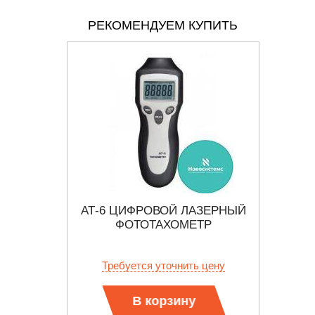
РЕКОМЕНДУЕМ КУПИТЬ
АТ-6 ЦИФРОВОЙ ЛАЗЕРНЫЙ
АЛЬНОЕ
ФОТОТАХОМЕТР
МНО
О
 цену
Требуется уточнить цену
Тр
В корзину