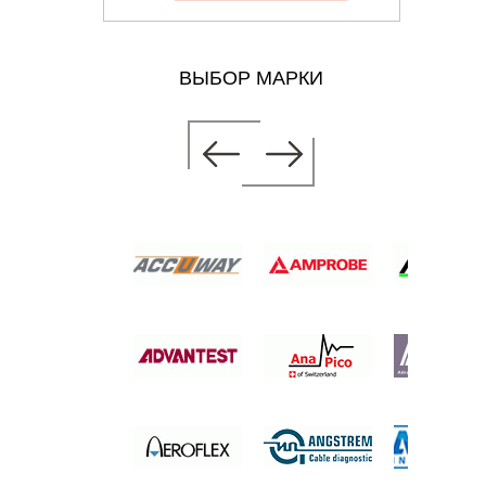
ВЫБОР МАРКИ
АЗЕРНЫЙ
ТР
 цену