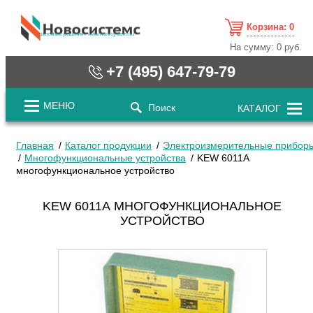
Корзина:
0
cистемные решения / www.novosystems.ru
На сумму:
0 руб.
+7 (495) 647-79-79
МЕНЮ
Поиск
КАТАЛОГ
Главная
Каталог продукции
Электроизмерительные прибор
Многофункциональные устройства
KEW 6011А
многофункциональное устройство
KEW 6011А МНОГОФУНКЦИОНАЛЬНОЕ
УСТРОЙСТВО