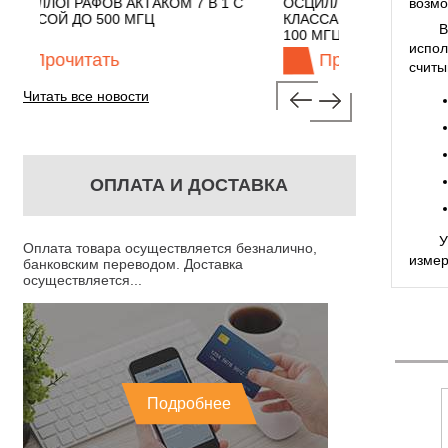
возмо
7 В 1 С
ОСЦИЛЛОГРАФЫ ЭКОНОМНОГО
TECHNOL
КЛАССА АКТАКОМ "3 В 1" С ПОЛОСОЙ
В
100 МГЦ
испол
Прочитать
Пр
считы
Читать все новости
ОПЛАТА И ДОСТАВКА
У
Оплата товара осуществляется безналично,
изме
банковским переводом. Доставка
осуществляется...
Подробнее