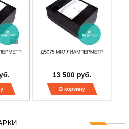
ПЕРМЕТР
Д5075 МИЛЛИАМПЕРМЕТР
Э5
уб.
13 500 руб.
ну
В корзину
АРКИ