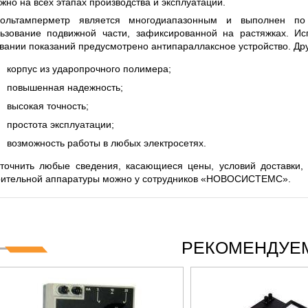
жно на всех этапах производства и эксплуатации.
OGIES СЕРИИ UXR
КАБЕЛЕЙ И АНТЕНН, 100 КГЦ ДО
(ГОСРЕЕСТР РФ)
ольтамперметр является многодиапазонным и выполнен по м
ьзование подвижной части, зафиксированной на растяжках. Ис
очитать
Прочитать
вании показаний предусмотрено антипараллаксное устройство. Др
корпус из ударопрочного полимера;
повышенная надежность;
высокая точность;
простота эксплуатации;
возможность работы в любых электросетях.
точнить любые сведения, касающиеся цены, условий доставки, 
рительной аппаратуры можно у сотрудников «НОВОСИСТЕМС».
РЕКОМЕНДУЕМ