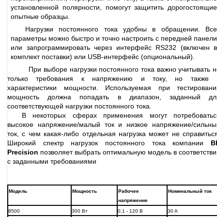
установленной полярности, помогут защитить дорогостоящие
опытные образцы.
Нагрузки постоянного тока удобны в обращении. Все
параметры можно быстро и точно настроить с передней панели
или запрограммировать через интерфейс RS232 (включен в
комплект поставки) или USB-интерфейс (опциональный).
При выборе нагрузки постоянного тока важно учитывать н
только требования к напряжению и току, но также 
характеристики мощности. Используемая при тестировани
мощность должна попадать в диапазон, заданный дл
соответствующей нагрузки постоянного тока.
В некоторых сферах применения могут потребоватьс
высокое напряжение/малый ток и низкое напряжение/сильны
ток, с чем какая-либо отдельная нагрузка может не справиться
Широкий спектр нагрузок постоянного тока компании
B
Precision
позволяет выбрать оптимальную модель в соответстви
с заданными требованиями
Модель
Мощность
Рабочее
Номинальный ток
напряжение
8500
300 Вт
0,1 - 120 В
30 A