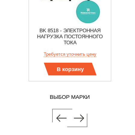
ОК
BK 8518 - ЭЛЕКТРОННАЯ
BK 
ГРУЗОК
НАГРУЗКА ПОСТОЯННОГО
НАГ
ТОКА
б.
Требуется уточнить цену
Тр
В корзину
ВЫБОР МАРКИ