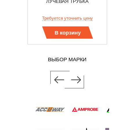
БКА
ЛУЧЕВАЯ ТРУБКА
 цену
Требуется уточнить цену
Тр
В корзину
ВЫБОР МАРКИ
ННО-
БКА