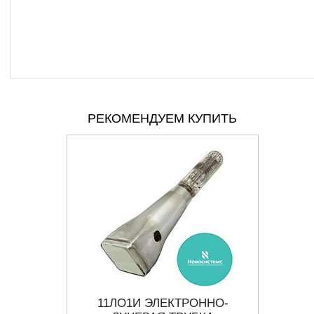
РЕКОМЕНДУЕМ КУПИТЬ
ННО-
11ЛО1И ЭЛЕКТРОННО-
8Л