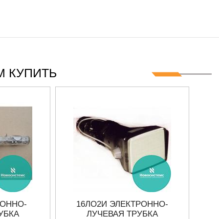
Ц
 КУПИТЬ
РОННО-
16ЛО2И ЭЛЕКТРОННО-
1
УБКА
ЛУЧЕВАЯ ТРУБКА