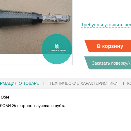
Требуется уточнить це
В корзину
Заказать поверку/
РМАЦИЯ О ТОВАРЕ
ТЕХНИЧЕСКИЕ ХАРАКТЕРИСТИКИ
К
ЛО5И
ЛО5И Электронно-лучевая трубка
41
27.01.2023 10:06
Ы KEYSIGHT
В НАЛИЧИИ! ZVH8, АНАЛИЗАТОР