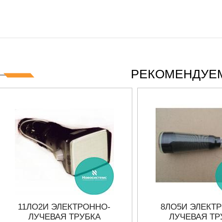
S СЕРИИ UXR
КАБЕЛЕЙ И АНТЕНН, 100 КГЦ ДО 8 ГГ
(ГОСРЕЕСТР РФ)
ать
Прочитать
РЕКОМЕНДУЕМ
11ЛО2И ЭЛЕКТРОННО-
8ЛО5И ЭЛЕКТ
ЛУЧЕВАЯ ТРУБКА
ЛУЧЕВАЯ ТР