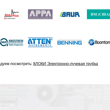
дуем посмотреть:
8ЛО6И Электронно-лучевая трубка