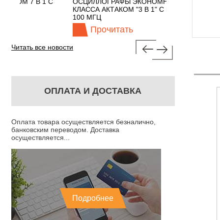
1 С
ОСЦИЛЛОГРАФЫ ЭКОНОМНОГО
TECHNOLOGIE
КЛАССА АКТАКОМ "3 В 1" С ПОЛОСОЙ
100 МГЦ
Прочитать
Прочит
Читать все новости
ОПЛАТА И ДОСТАВКА
Оплата товара осуществляется безналично,
банковским переводом. Доставка
осуществляется...
Подробнее
ЭЛЕКТРОННО-
15ЛО5И ЭЛЕКТРОННО-
Я ТРУБКА
ЛУЧЕВАЯ ТРУБКА