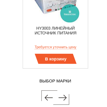
ЙНЫЙ
HY3003 ЛИНЕЙНЫЙ
H
АНИЯ
ИСТОЧНИК ПИТАНИЯ
И
 цену
Требуется уточнить цену
Тр
В корзину
ВЫБОР МАРКИ