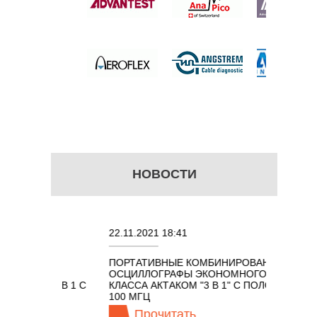
 цену
НОВОСТИ
22.11.2021 18:41
02.08.2
ПОРТАТИВНЫЕ КОМБИНИРОВАННЫЕ
ОСЦИЛ
ОСЦИЛЛОГРАФЫ ЭКОНОМНОГО
TECHN
КОМ 7 В 1 С
КЛАССА АКТАКОМ "3 В 1" С ПОЛОСОЙ
100 МГЦ
Прочитать
П