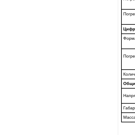
Погре
Цифр
Форма
Погре
Колич
Общи
Напр
Габа
Масс