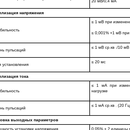
20 мВ/0,4 мА
илизация напряжения
≤ 1 мВ при изменен
бильность
≤ 0,001% +1 мВ при
≤ 1 мВ ср.кв ./10 м
нь пульсаций
≤ 20 мс
 установления
илизация тока
≤ 1 мА при измен
бильность
нагрузке
≤ 1 мА ср.кв . (20 
нь пульсаций
новка выходных параметров
шность установки напряжения
0,05% + 2 единицы