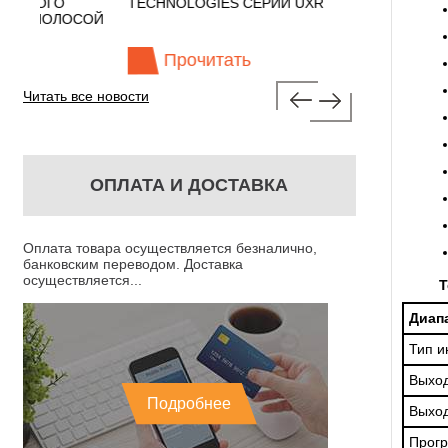
TECHNOLOGIES СЕРИИ UXR
КАБЕЛЕЙ И АНТЕ
ОСОЙ
(ГОСРЕЕСТР РФ
Прочитать
Прочита
Читать все новости
ОПЛАТА И ДОСТАВКА
Оплата товара осуществляется безналично,
банковским переводом. Доставка
осуществляется...
Т
Диап
Тип и
Выход
Подробнее
Выход
Прогр