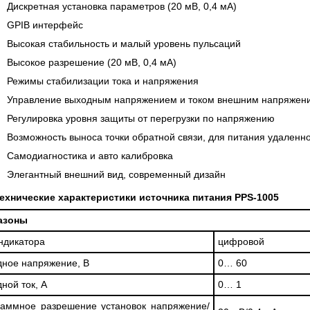
НН, 100 КГЦ ДО 8 ГГЦ
Дискретная установка параметров (20 мВ, 0,4 мА)
)
GPIB интерфейс
ть
Высокая стабильность и малый уровень пульсаций
Высокое разрешение (20 мВ, 0,4 мА)
Режимы стабилизации тока и напряжения
Управление выходным напряжением и током внешним напряжен
Регулировка уровня защиты от перегрузки по напряжению
Возможность выноса точки обратной связи, для питания удаленн
Самодиагностика и авто калибровка
Элегантный внешний вид, современный дизайн
ехнические характеристики источника питания PPS-1005
азоны
ндикатора
цифровой
ное напряжение, В
0… 60
ной ток, А
0… 1
аммное разрешение установок напряжение/