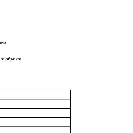
ием
ого объекта