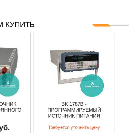
 КУПИТЬ
ТОЧНИК
ВK 1787В -
ОЯННОГО
ПРОГРАММИРУЕМЫЙ
П
ИСТОЧНИК ПИТАНИЯ
ТОК
ПОСТОЯННОГО ТОКА 72 В/1,5
уб.
Требуется уточнить цену
A