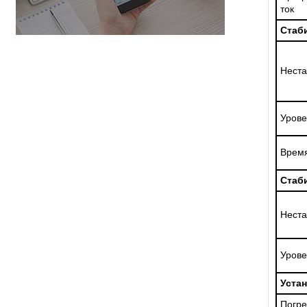
ток
Стаб
Неста
Урове
Время
Стаб
Неста
Урове
Уста
Погре