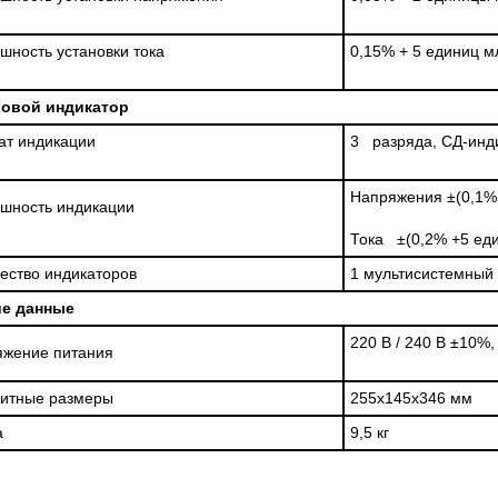
шность установки тока
0,15% + 5 единиц м
овой индикатор
т индикации
3 разряда, СД-инд
Напряжения ±(0,1%
шность индикации
Тока ±(0,2% +5 ед
ество индикаторов
1 мультисистемный
е данные
220 В / 240 В ±10%, 
яжение питания
ритные размеры
255х145х346 мм
а
9,5 кг