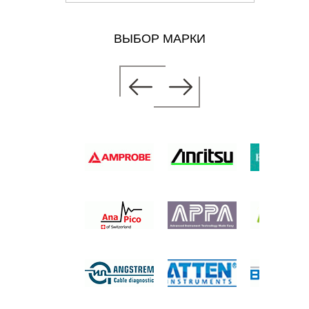
ВЫБОР МАРКИ
ЙНЫЙ
АНИЯ
 цену