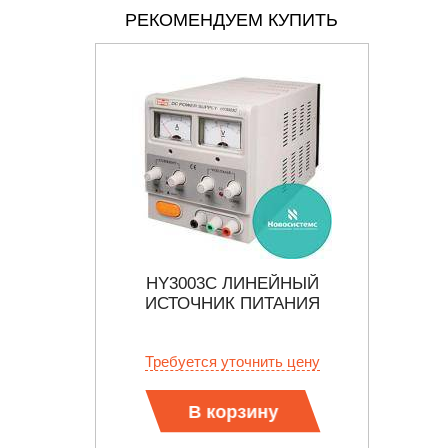
РЕКОМЕНДУЕМ КУПИТЬ
ЙНЫЙ
HY3003C ЛИНЕЙНЫЙ
H
АНИЯ
ИСТОЧНИК ПИТАНИЯ
И
 цену
Требуется уточнить цену
Тр
В корзину