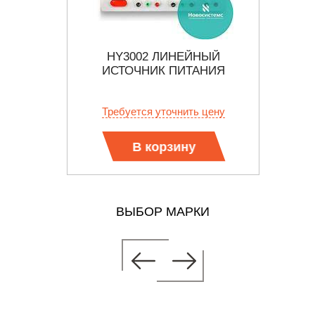
ЙНЫЙ
HY3002 ЛИНЕЙНЫЙ
АНИЯ
ИСТОЧНИК ПИТАНИЯ
П
ЛИ
 цену
Требуется уточнить цену
Тр
В корзину
ВЫБОР МАРКИ