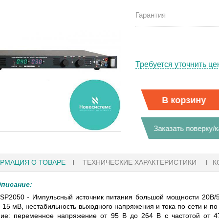
Гарантия
Требуется уточнить це
В корзину
Заказать поверку/
РМАЦИЯ О ТОВАРЕ
ТЕХНИЧЕСКИЕ ХАРАКТЕРИСТИКИ
К
писание:
:41
27.01.2023 10:06
SP2050 - Импульсный источник питания большой мощности 20В/5
 15 мВ, нестабильность выходного напряжения и тока по сети и п
ФЫ KEYSIGHT
В НАЛИЧИИ! ZVH8, АНАЛИЗАТОР
ие: переменное напряжение от 95 В до 264 В с частотой от 4