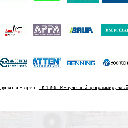
дуем посмотреть:
ВK 1696 - Импульсный программируемый и