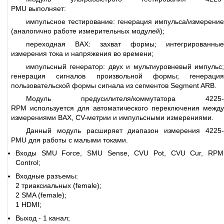
PMU выполняет:
импульсное тестирование: генерация импульса/измерение
(аналогично работе измерительных модулей);
переходная ВАХ: захват формы; интегрированные
измерения тока и напряжения во времени;
импульсный генератор: двух и мультиуровневый импульс;
генерация сигналов произвольной формы; генерация
пользовательской формы сигнала из сегментов Segment ARB.
Модуль предусилителя/коммутатора 4225-
RPM используется для автоматического переключения между
измерениями ВАХ, CV-метрии и импульсными измерениями.
Данный модуль расширяет диапазон измерения 4225-
PMU для работы с малыми токами.
Входы SMU Force, SMU Sense, CVU Pot, CVU Cur, RPM
Control;
Входные разъемы:
2 триаксиальных (female);
2 SMA (female);
1 HDMI;
Выход - 1 канал;