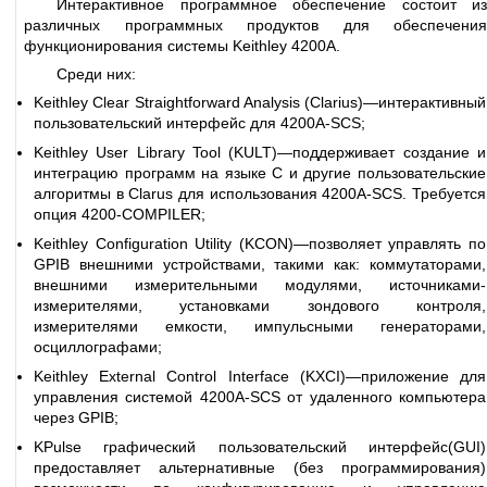
Интерактивное программное обеспечение состоит из
различных программных продуктов для обеспечения
функционирования системы Keithley 4200A.
Среди них:
Keithley Clear Straightforward Analysis (Clarius)—интерактивный
пользовательский интерфейс для 4200A-SCS;
Keithley User Library Tool (KULT)—поддерживает создание и
интеграцию программ на языке С и другие пользовательские
алгоритмы в Clarus для использования 4200A-SCS. Требуется
опция 4200-COMPILER;
Keithley Configuration Utility (KCON)—позволяет управлять по
GPIB внешними устройствами, такими как: коммутаторами,
внешними измерительными модулями, источниками-
измерителями, установками зондового контроля,
измерителями емкости, импульсными генераторами,
осциллографами;
Keithley External Control Interface (KXCI)—приложение для
управления системой 4200A-SCS от удаленного компьютера
через GPIB;
KPulse графический пользовательский интерфейс(GUI)
предоставляет альтернативные (без программирования)