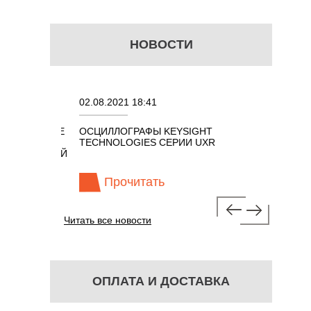
НОВОСТИ
02.08.2021 18:41
27.01.202
ИРОВАННЫЕ
ОСЦИЛЛОГРАФЫ KEYSIGHT
В НАЛИЧИ
МНОГО
TECHNOLOGIES СЕРИИ UXR
КАБЕЛЕЙ 
" С ПОЛОСОЙ
ГГЦ (ГОС
Прочитать
Про
Читать все новости
ОПЛАТА И ДОСТАВКА