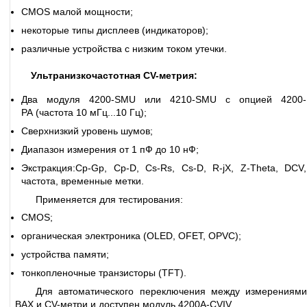
CMOS малой мощности;
некоторые типы дисплеев (индикаторов);
различные устройства с низким током утечки.
Ультранизкочастотная CV-метрия:
Два модуля 4200-SMU или 4210-SMU с опцией 4200-
PA (частота 10 мГц...10 Гц);
Сверхнизкий уровень шумов;
Диапазон измерения от 1 пФ до 10 нФ;
Экстракция:Cp-Gp, Cp-D, Cs-Rs, Cs-D, R-jX, Z-Theta, DCV,
частота, временные метки.
Применяется для тестирования:
CMOS;
органическая электроника (OLED, OFET, OPVC);
устройства памяти;
тонкопленочные транзисторы (TFT).
Для автоматического переключения между измерениями
ВАХ и CV-метри и доступен модуль 4200A-CVIV.