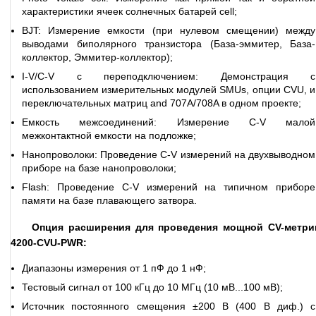
характеристики ячеек солнечных батарей cell;
BJT: Измерение емкости (при нулевом смещении) между
выводами биполярного транзистора (База-эммитер, База-
коллектор, Эммитер-коллектор);
I-V/C-V с переподключением: Демонстрация с
использованием измерительных модулей SMUs, опции CVU, и
переключательных матриц and 707A/708A в одном проекте;
Емкость межсоединений: Измерение C-V малой
межконтактной емкости на подложке;
Нанопроволоки: Проведение C-V измерений на двухвыводном
приборе на базе нанопроволоки;
Flash: Проведение C-V измерений на типичном приборе
памяти на базе плавающего затвора.
Опция расширения для проведения мощной CV-метри
4200-CVU-PWR:
Диапазоны измерения от 1 пФ до 1 нФ;
Тестовый сигнал от 100 кГц до 10 МГц (10 мВ...100 мВ);
Источник постоянного смещения ±200 В (400 В диф.) с