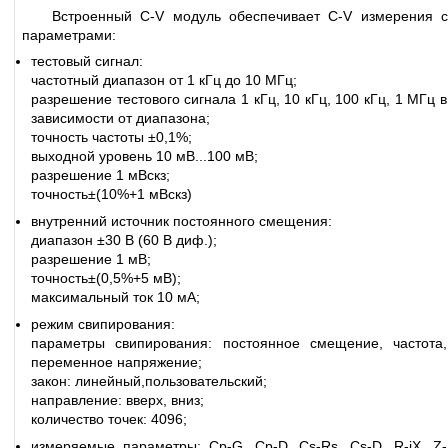
Встроенный C-V модуль обеспечивает C-V измерения с
параметрами:
тестовый сигнал:
частотный диапазон от 1 кГц до 10 МГц;
разрешение тестового сигнала 1 кГц, 10 кГц, 100 кГц, 1 МГц в
зависимости от диапазона;
точность частоты ±0,1%;
выходной уровень 10 мВ...100 мВ;
разрешение 1 мВскз;
точность±(10%+1 мВскз)
внутренний источник постоянного смещения:
диапазон ±30 В (60 В диф.);
разрешение 1 мВ;
точность±(0,5%+5 мВ);
максимальный ток 10 мА;
режим свипирования:
параметры свипирования: постоянное смещение, частота,
переменное напряжение;
закон: линейный,пользовательский;
направление: вверх, вниз;
количество точек: 4096;
измеряемые параметры: Cp-G, Cp-D, Cs-Rs, Cs-D, R-jX, Z-