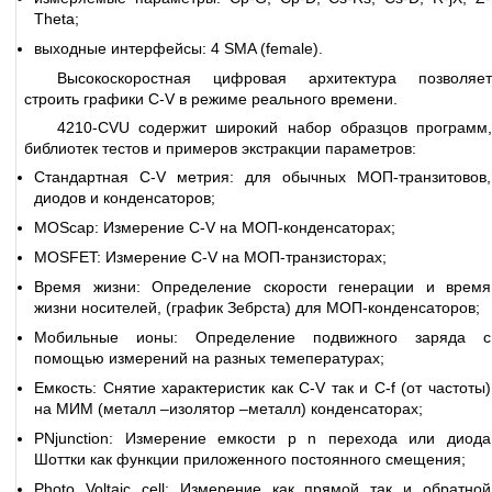
Theta;
выходные интерфейсы: 4 SMA (female).
Высокоскоростная цифровая архитектура позволяет
строить графики С-V в режиме реального времени.
4210-CVU содержит широкий набор образцов программ,
библиотек тестов и примеров экстракции параметров:
Стандартная C-V метрия: для обычных МОП-транзитовов,
диодов и конденсаторов;
MOScap: Измерение C-V на МОП-конденсаторах;
MOSFET: Измерение C-V на МОП-транзисторах;
Время жизни: Определение скорости генерации и время
жизни носителей, (график Зебрста) для МОП-конденсаторов;
Мобильные ионы: Определение подвижного заряда с
помощью измерений на разных темепературах;
Емкость: Снятие характеристик как C-V так и C-f (от частоты)
на МИМ (металл –изолятор –металл) конденсаторах;
PNjunction: Измерение емкости p n перехода или диода
Шоттки как функции приложенного постоянного смещения;
Photo Voltaic cell: Измерение как прямой так и обратной