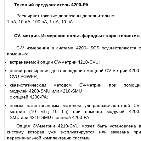
Токовый предусилитель 4200-PA:
Расширяет токовые диапазоны дополнительно:
1 пА, 10 пА, 100 пА, 1 нА, 10 нА.
CV- метрия. Измерение вольт-фарадных характеристик:
С-V измерения в системе 4200- SCS осуществляются с
помощью:
встраиваемой опции CV-метрии 4210-CVU;
опции расширения для проведения мощной CV-метрии 4200-
CVU-POWER;
квазистатическим методом CV-метрии при помощи
модулей 4200-SMU или 4210-SMU
с опцией 4200-PA;
новым патентованным методом ультранизкочастотной CV-
метрии (10 мГц...10 Гц) при помощи модулей 4200-
SMU или 4210-SMU с опцией 4200-PA.
Опция CV-метрии 4210-CVU может быть установлена в
систему которая уже эксплуатируется или заказана при
первоначальной комплектации системы.