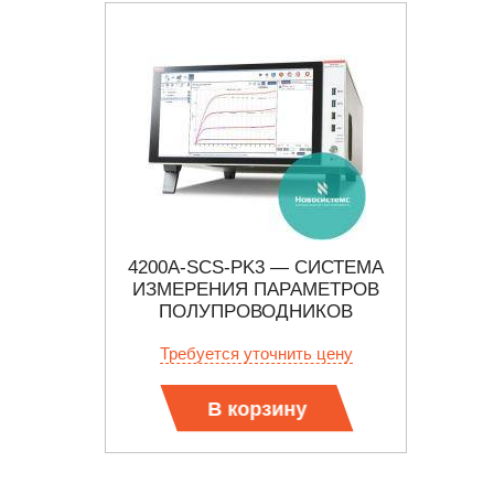
ТЕЛЬ
4200A-SCS-PK3 — СИСТЕМА
Л
В
ИЗМЕРЕНИЯ ПАРАМЕТРОВ
ПАРАМ
КОВЫХ
ПОЛУПРОВОДНИКОВ
(КОМПЛЕКТ ДЛЯ ИЗМЕРЕНИЯ
б.
Требуется уточнить цену
ВАХ И CV-МЕТРИИ МОЩНЫХ
УСТРОЙСТВ)
В корзину