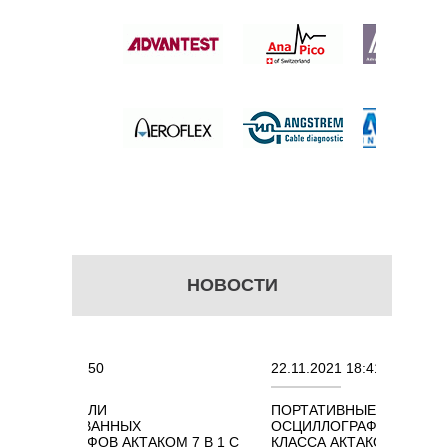
 цену
НОВОСТИ
50
22.11.2021 18:41
ЛИ
ПОРТАТИВНЫЕ КОМБИНИРОВАННЫЕ
АННЫХ
ОСЦИЛЛОГРАФЫ ЭКОНОМНОГО
ОВ АКТАКОМ 7 В 1 С
КЛАССА АКТАКОМ "3 В 1" С ПОЛОСОЙ