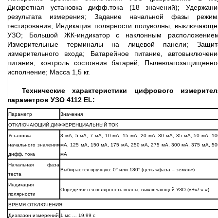
Дискретная установка дифф.тока (18 значений); Удержани
результата измерения; Задание начальной фазы режим
тестирования; Индикация полярности полуволны, выключающе
УЗО; Большой ЖК-индикатор с наклонным расположением
Измерительные терминалы на лицевой панели; Защит
измерительного входа; Батарейное питание, автовыключени
питания, контроль состояния батарей; Пылевлагозащищенно
исполнение; Масса 1,5 кг.
Технические характеристики цифрового измерител
параметров УЗО 4112 EL:
Параметр
Значения
ОТКЛЮЧАЮЩИЙ ДИФФЕРЕНЦИАЛЬНЫЙ ТОК
Установка
3 мА, 5 мА, 7 мА, 10 мА, 15 мА, 20 мА, 30 мА, 35 мА, 50 мА, 10
начального значения
мА, 125 мА, 150 мА, 175 мА, 250 мА, 275 мА, 300 мА, 375 мА, 50
дифф. тока
мА
Начальная фаза
Выбирается вручную: 0° или 180° (цепь «фаза – земля»)
теста
Индикация
Определяется полярность волны, выключающей УЗО («+»/ «-»)
полярности
ВРЕМЯ ОТКЛЮЧЕНИЯ
Диапазон измерений
1 мс … 19,99 с