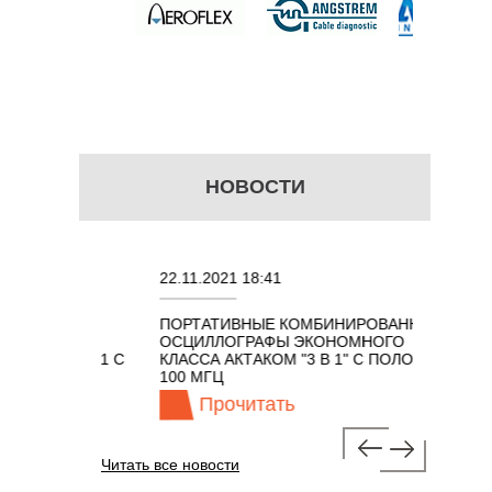
НОВОСТИ
22.11.2021 18:41
02.08.2
ПОРТАТИВНЫЕ КОМБИНИРОВАННЫЕ
ОСЦИЛ
ОСЦИЛЛОГРАФЫ ЭКОНОМНОГО
TECHNO
ОМ 7 В 1 С
КЛАССА АКТАКОМ "3 В 1" С ПОЛОСОЙ
100 МГЦ
Прочитать
П
Читать все новости