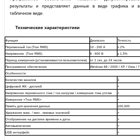
результаты и представляет данные в виде графика и в
табличном виде.
Технические характеристики
Функция
Диапазон
Точность
Переменный ток (True RMS)
10 - 200 А
± 2%
Напряжение (True RMS)
6 - 600 В
± 1,5%
Период измерения (устанавливается пользователем)
от 1 сек. до 24 часов
Программное обеспечение
Windows 98 / 2000 / XP / Vista / 7
Особенности:
Количество каналов
1
Цифровой ЖК - дисплей
+
Напряжение переменного тока / ток нагрузки / измерение тока утечки
+
Измерение «True RMS»
+
Память для хранения данных
100,000
Удержание макс. / мин., пиковых значений
+
Отображение на дисплее времени и даты
+
Автовыключение
+
USB интерфейс
+