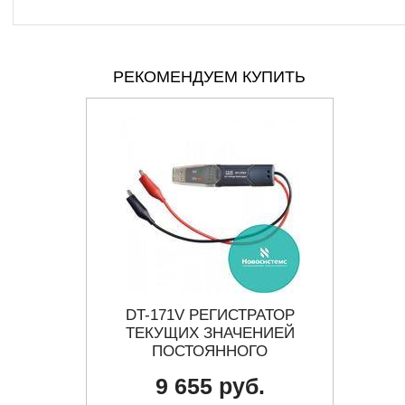
РЕКОМЕНДУЕМ КУПИТЬ
ТЕЛЬ
DT-171V РЕГИСТРАТОР
2
УЗО
ТЕКУЩИХ ЗНАЧЕНИЕЙ
ПОСТОЯННОГО
НАПРЯЖЕНИЯ
9 655 руб.
 цену