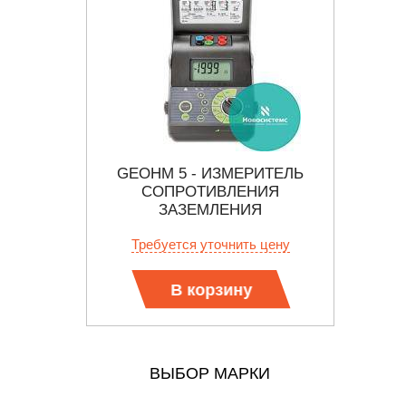
ЛЕКТ
GEOHM 5 - ИЗМЕРИТЕЛЬ
ЕЙ К
СОПРОТИВЛЕНИЯ
ЗАЗЕМЛЕНИЯ
.
Требуется уточнить цену
В корзину
ВЫБОР МАРКИ