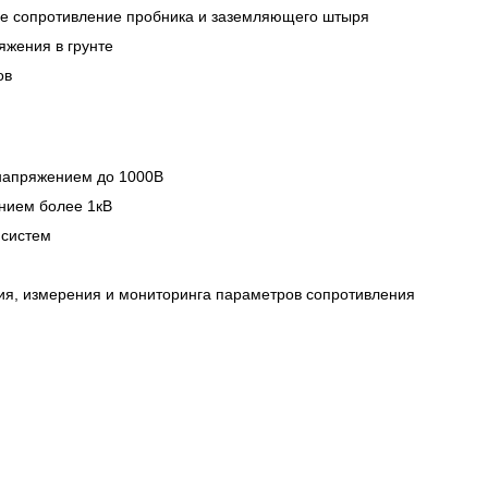
ие сопротивление пробника и заземляющего штыря
яжения в грунте
ов
 напряжением до 1000В
ением более 1кВ
 систем
ания, измерения и мониторинга параметров сопротивления