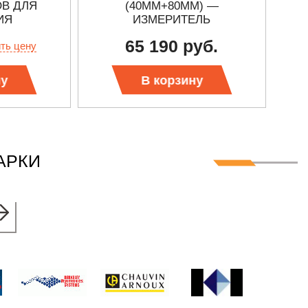
В ДЛЯ
(40ММ+80ММ) —
ИЯ
ИЗМЕРИТЕЛЬ
ЗА
ЕНИЯ
СОПРОТИВЛЕНИЯ
65 190 руб.
ить цену
НИЯ
ЗАЗЕМЛЕНИЯ
ну
В корзину
АРКИ