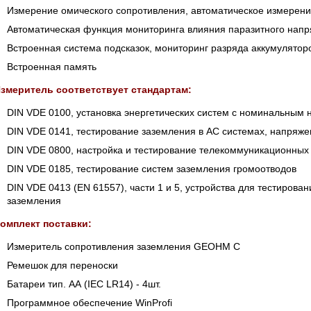
 СЕРИИ UXR
КАБЕЛЕЙ И АНТЕНН, 100 КГЦ ДО 8 ГГЦ
Измерение омического сопротивления, автоматическое измерен
(ГОСРЕЕСТР РФ)
Автоматическая функция мониторинга влияния паразитного напр
ть
Прочитать
Встроенная система подсказок, мониторинг разряда аккумулятор
Встроенная память
змеритель соответствует стандартам:
DIN VDE 0100, установка энергетических систем с номинальным
DIN VDE 0141, тестирование заземления в АС системах, напряж
DIN VDE 0800, настройка и тестирование телекоммуникационных
DIN VDE 0185, тестирование систем заземления громоотводов
DIN VDE 0413 (EN 61557), части 1 и 5, устройства для тестиров
заземления
омплект поставки:
Измеритель сопротивления заземления GEOHM C
Ремешок для переноски
Батареи тип. АА (IEC LR14) - 4шт.
Программное обеспечение WinProfi