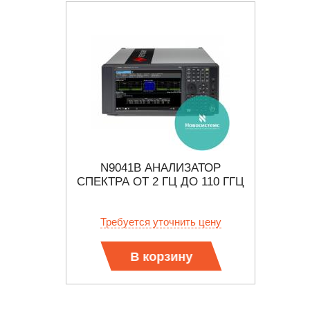
СПЕКТРА
N9041B АНАЛИЗАТОР
СПЕКТРА ОТ 2 ГЦ ДО 110 ГГЦ
В
АН
уб.
Требуется уточнить цену
Тр
В корзину