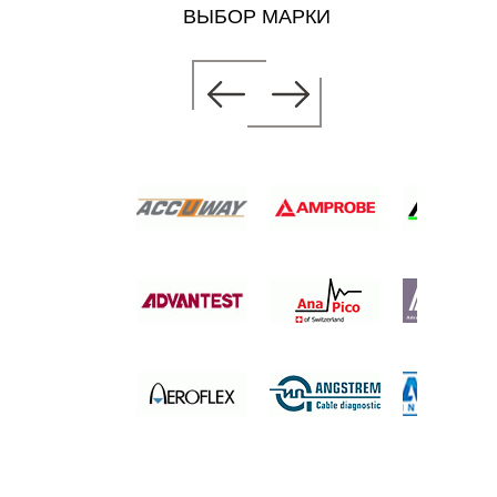
ВЫБОР МАРКИ
АТОР
 110 ГГЦ
 цену