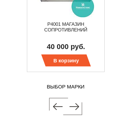
СКОГО
Р4001 МАГАЗИН
П
Р3045
СОПРОТИВЛЕНИЙ
СОП
уб.
40 000 руб.
В корзину
ВЫБОР МАРКИ