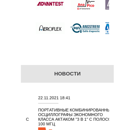
Я
 цену
НОВОСТИ
22.11.2021 18:41
02.08.20
ПОРТАТИВНЫЕ КОМБИНИРОВАННЫЕ
ОСЦИЛЛ
ОСЦИЛЛОГРАФЫ ЭКОНОМНОГО
TECHNO
ОМ 7 В 1 С
КЛАССА АКТАКОМ "3 В 1" С ПОЛОСОЙ
100 МГЦ