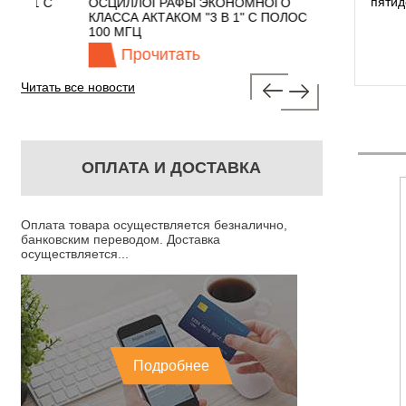
пятид
 С
ОСЦИЛЛОГРАФЫ ЭКОНОМНОГО
TECHNOLOGIES
КЛАССА АКТАКОМ "3 В 1" С ПОЛОСОЙ
100 МГЦ
Прочитать
Прочита
Читать все новости
ОПЛАТА И ДОСТАВКА
Оплата товара осуществляется безналично,
банковским переводом. Доставка
осуществляется...
Подробнее
М — МЕРА
Р4023 КАТУШКА