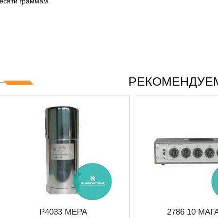
есяти граммам.
 СЕРИИ UXR
КАБЕЛЕЙ И АНТЕНН, 100 КГЦ ДО 8 ГГЦ
(ГОСРЕЕСТР РФ)
ть
Прочитать
РЕКОМЕНДУЕМ
Р4033 МЕРА
2786 10 МАГ