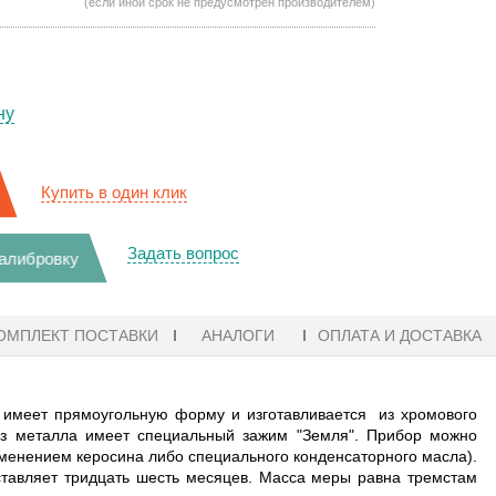
(если иной срок не предусмотрен производителем)
ну
Купить в один клик
Задать вопрос
калибровку
ОМПЛЕКТ ПОСТАВКИ
АНАЛОГИ
ОПЛАТА И ДОСТАВКА
 имеет прямоугольную форму и изготавливается из хромового
 из металла имеет специальный зажим "Земля". Прибор можно
рименением керосина либо специального конденсаторного масла).
оставляет тридцать шесть месяцев. Масса меры равна тремстам