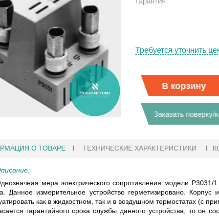
Гарантия
Требуется уточнить це
В корзину
Заказать поверку/
РМАЦИЯ О ТОВАРЕ
ТЕХНИЧЕСКИЕ ХАРАКТЕРИСТИКИ
К
писание:
днозначная мера электрического сопротивления модели Р3031/1
1
а. Данное измерительное устройство герметизировано. Корпус
27.01.2023 10:06
уатировать как в жидкостном, так и в воздушном термостатах (с п
асается гарантийного срока службы данного устройства, то он с
 KEYSIGHT
В НАЛИЧИИ! ZVH8, АНАЛИЗАТОР