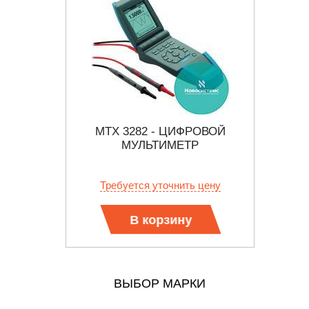
АММНОЕ
MTX 3282 - ЦИФРОВОЙ
TE
KEVIEW®
МУЛЬТИМЕТР
М
б.
Требуется уточнить цену
РЕЖ
ПЕ
Х
В корзину
ВЫБОР МАРКИ