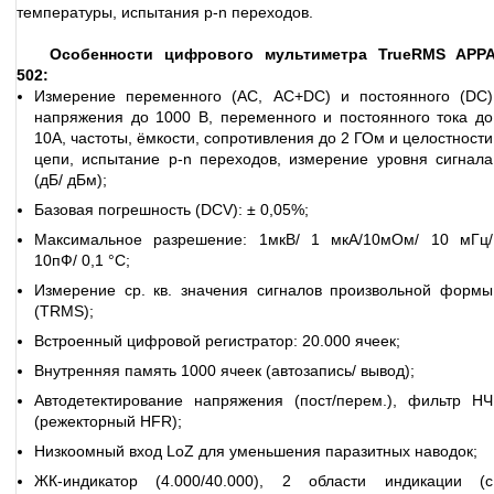
температуры, испытания p-n переходов.
Особенности цифрового мультиметра TrueRMS APPA
502:
Измерение переменного (АС, AC+DC) и постоянного (DC)
напряжения до 1000 В, переменного и постоянного тока до
10А, частоты, ёмкости, сопротивления до 2 ГОм и целостности
цепи, испытание p-n переходов, измерение уровня сигнала
(дБ/ дБм);
Базовая погрешность (DCV): ± 0,05%;
Максимальное разрешение: 1мкВ/ 1 мкА/10мОм/ 10 мГц/
10пФ/ 0,1 °С;
Измерение ср. кв. значения сигналов произвольной формы
(TRMS);
Встроенный цифровой регистратор: 20.000 ячеек;
Внутренняя память 1000 ячеек (автозапись/ вывод);
Автодетектирование напряжения (пост/перем.), фильтр НЧ
(режекторный HFR);
Низкоомный вход LoZ для уменьшения паразитных наводок;
ЖК-индикатор (4.000/40.000), 2 области индикации (c