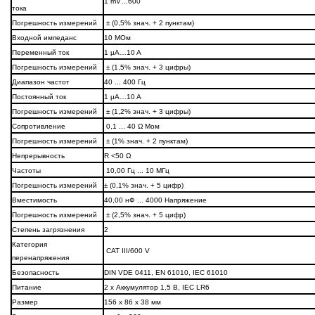
1 mV…600
тока
Погрешность измерений
± (0,5% знач. + 2 пунктам)
Входной импеданс
10 МОм
Переменный ток
1 µA…10 A
Погрешность измерений
± (1,5% знач. + 3 цифры)
Диапазон частот
40 ... 400 Гц
Постоянный ток
1 µA…10 A
Погрешность измерений
± (1,2% знач. + 3 цифры)
Сопротивление
0,1 ... 40 Ω Мом
Погрешность измерений
± (1% знач. + 2 пунктам)
Непрерывность
R <50 Ω
Частоты
10,00 Гц ... 10 МГц
Погрешность измерений
± (0,1% знач. + 5 цифр)
Вместимость
40,00 нФ ... 4000 Напряжение
Погрешность измерений
± (2,5% знач. + 5 цифр)
Степень загрязнения
2
Категория
CAT III/600 V
перенапряжения
Безопасность
DIN VDE 0411, EN 61010, IEC 61010
Питание
2 х Аккумулятор 1,5 В, IEC LR6
Размер
156 х 86 х 38 мм