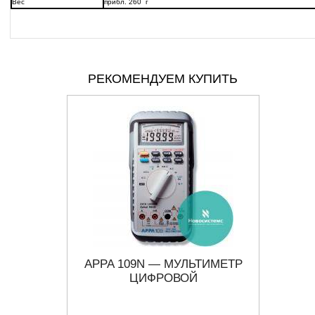
Вес
прибл. 260 г
РЕКОМЕНДУЕМ КУПИТЬ
ТИМЕТР
APPA 109N — МУЛЬТИМЕТР
ЦИФРОВОЙ
ПРОФ
RMS