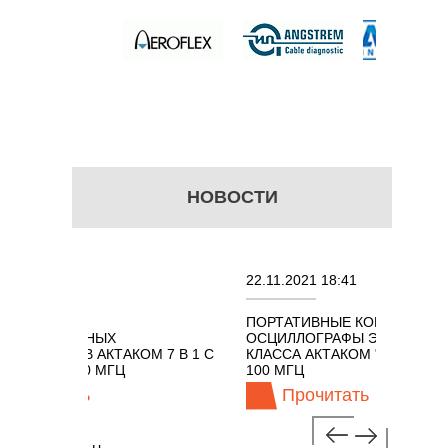
НОВОСТИ
22.11.2021 18:41
ПОРТАТИВНЫЕ КОМБИНИРОВАННЫЕ
ННЫХ
ОСЦИЛЛОГРАФЫ ЭКОНОМНОГО
 АКТАКОМ 7 В 1 С
КЛАССА АКТАКОМ "3 В 1" С ПОЛОСОЙ
0 МГЦ
100 МГЦ
ь
Прочитать