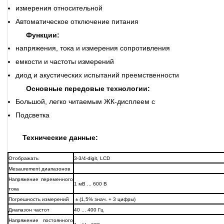
измерения относительной
Автоматическое отключение питания
Функции:
напряжения, тока и измерения сопротивления
емкости и частоты измерений
диод и акустических испытаний преемственности
Основные передовые технологии:
Большой, легко читаемым ЖК-дисплеем с
Подсветка
Технические данные:
Отображать
3-3/4-digit, LCD
Mesaurement диапазонов
Напряжение переменного
1 мВ ... 600 В
тока
Погрешность измерений
± (1,5% знач. + 3 цифры)
Диапазон частот
40 ... 400 Гц
Напряжение постоянного