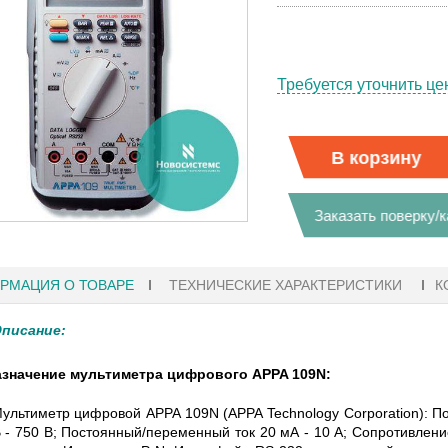
Требуется уточнить це
В корзину
Заказать поверку/
РМАЦИЯ О ТОВАРЕ
ТЕХНИЧЕСКИЕ ХАРАКТЕРИСТИКИ
К
писание:
азначение мультиметра цифрового APPA 109N:
02.08.2021 18:41
27.01.2023 10:06
ультиметр цифровой APPA 109N (APPA Technology Corporation): 
 - 750 В; Постоянный/переменный ток 20 мА - 10 А; Сопротивление
Е
ОСЦИЛЛОГРАФЫ KEYSIGHT
В НАЛИЧИИ! ZVH8