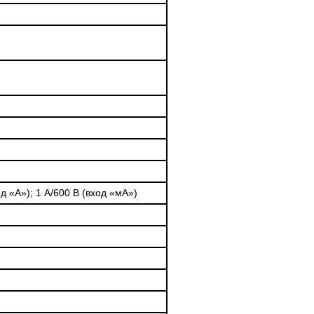
д «А»); 1 А/600 В (вход «мА»)