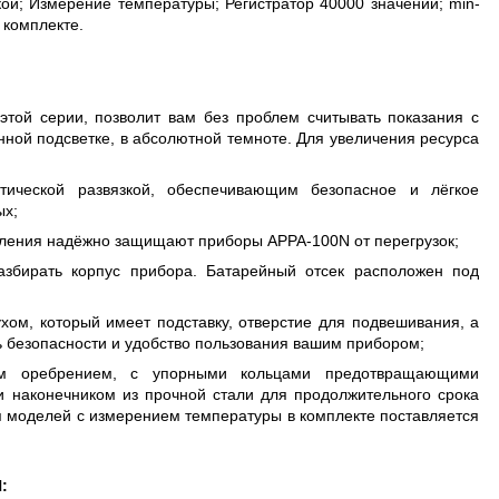
ой; Измерение температуры; Регистратор 40000 значений; min-
, 100 КГЦ ДО 8 ГГЦ
 комплекте.
той серии, позволит вам без проблем считывать показания с
енной подсветке, в абсолютной темноте. Для увеличения ресурса
ической развязкой, обеспечивающим безопасное и лёгкое
ых;
ления надёжно защищают приборы АРРА-100N от перегрузок;
збирать корпус прибора. Батарейный отсек расположен под
ом, который имеет подставку, отверстие для подвешивания, а
ь безопасности и удобство пользования вашим прибором;
ым оребрением, с упорными кольцами предотвращающими
 наконечником из прочной стали для продолжительного срока
я моделей с измерением температуры в комплекте поставляется
: