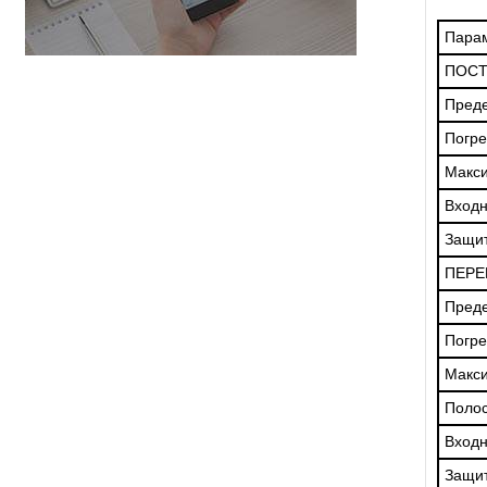
Пара
ПОСТ
Пред
Погре
Макс
Входн
Защит
ПЕРЕ
Пред
Погре
Макс
Полос
Входн
Защит