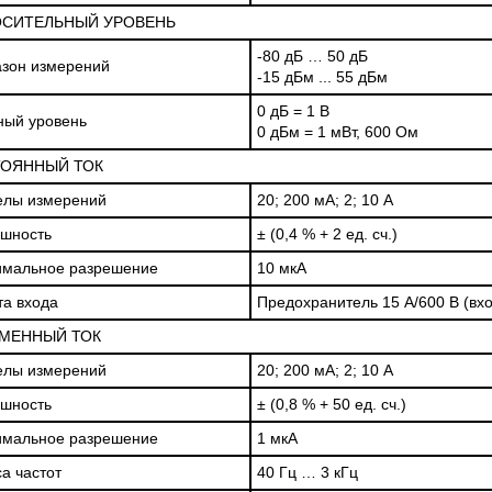
СИТЕЛЬНЫЙ УРОВЕНЬ
-80 дБ … 50 дБ
зон измерений
-15 дБм ... 55 дБм
0 дБ = 1 В
ный уровень
0 дБм = 1 мВт, 600 Ом
ОЯННЫЙ ТОК
елы измерений
20; 200 мА; 2; 10 А
шность
± (0,4 % + 2 ед. сч.)
имальное разрешение
10 мкА
а входа
Предохранитель 15 А/600 В (вхо
МЕННЫЙ ТОК
елы измерений
20; 200 мА; 2; 10 А
шность
± (0,8 % + 50 ед. сч.)
имальное разрешение
1 мкА
а частот
40 Гц … 3 кГц