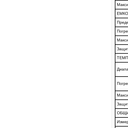
Макс
ЕМКО
Пред
Погре
Макс
Защит
ТЕМП
Диапа
Погре
Макс
Защит
ОБЩИ
Измер