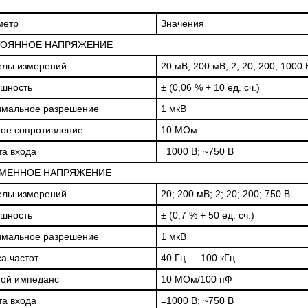
метр
Значения
ОЯННОЕ НАПРЯЖЕНИЕ
елы измерений
20 мВ; 200 мВ; 2; 20; 200; 1000 
шность
± (0,06 % + 10 ед. сч.)
имальное разрешение
1 мкВ
ое сопротивление
10 МОм
а входа
=1000 В; ~750 В
МЕННОЕ НАПРЯЖЕНИЕ
елы измерений
20; 200 мВ; 2; 20; 200; 750 В
шность
± (0,7 % + 50 ед. сч.)
имальное разрешение
1 мкВ
а частот
40 Гц … 100 кГц
ой импеданс
10 МОм/100 пФ
а входа
=1000 В; ~750 В