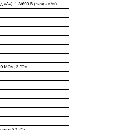
д «А»); 1 А/600 В (вход «мА»)
200 МОм; 2 ГОм
астотой 2 кГц