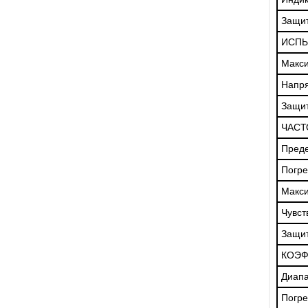
Защит
ИСПЫ
Макси
Напря
Защит
ЧАСТ
Пред
Погре
Макс
Чувст
Защит
КОЭФ
Диапа
Погре