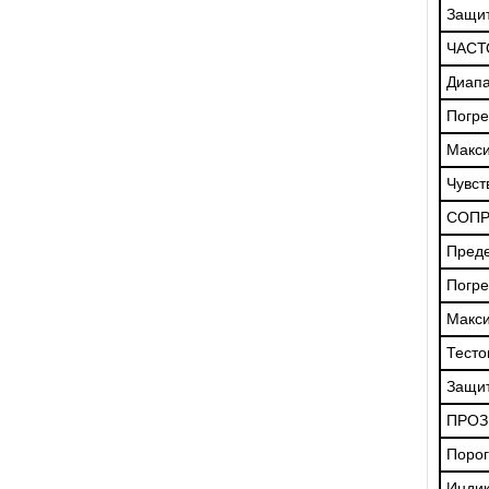
Защит
ЧАСТ
Диапа
Погре
Макс
Чувст
СОПР
Пред
Погре
Макс
Тесто
Защит
ПРОЗ
Порог
Инди