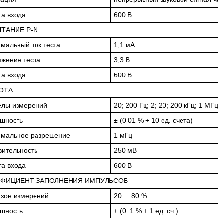
а входа
600 В
ТАНИЕ P-N
мальный ток теста
1,1 мА
жение теста
3,3 В
а входа
600 В
ОТА
елы измерений
20; 200 Гц; 2; 20; 200 кГц; 1 МГц
шность
± (0,01 % + 10 ед. счета)
имальное разрешение
1 мГц
вительность
250 мВ
а входа
600 В
ФИЦИЕНТ ЗАПОЛНЕНИЯ ИМПУЛЬСОВ
зон измерений
20 ... 80 %
шность
± (0, 1 % + 1 ед. сч.)