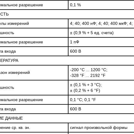
имальное разрешение
0,1 %
СТЬ
елы измерений
4; 40; 400 нФ; 4; 40; 400 мкФ; 4
шность
± (0,9 % + 5 ед. счета)
имальное разрешение
1 пФ
а входа
600 В
ЕРАТУРА
-200 °С ... 1200 °С;
зон измерений
-328 °F ... 2192 °F
± (0,1 % + 3 °С);
шность
± (0,2 % + 6 °F)
имальное разрешение
0,1 °С; 0,1 °F
а входа
600 В
Е ДАННЫЕ
ение ср. кв. зн.
сигнал произвольной формы