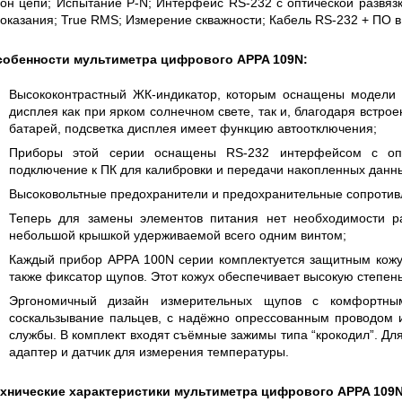
он цепи; Испытание P-N; Интерфейс RS-232 с оптической развязк
TECHNOLOGIES СЕРИИ UXR
КАБЕЛЕЙ И АНТЕНН
Й
(ГОСРЕЕСТР РФ)
оказания; True RMS; Измерение скважности; Кабель RS-232 + ПО в
Прочитать
Прочитать
собенности мультиметра цифрового APPA 109N:
Высококонтрастный ЖК-индикатор, которым оснащены модели э
дисплея как при ярком солнечном свете, так и, благодаря встро
батарей, подсветка дисплея имеет функцию автоотключения;
Приборы этой серии оснащены RS-232 интерфейсом с опт
подключение к ПК для калибровки и передачи накопленных данн
Высоковольтные предохранители и предохранительные сопротив
Теперь для замены элементов питания нет необходимости ра
небольшой крышкой удерживаемой всего одним винтом;
Каждый прибор APPA 100N серии комплектуется защитным кожух
также фиксатор щупов. Этот кожух обеспечивает высокую степен
Эргономичный дизайн измерительных щупов с комфортн
соскальзывание пальцев, с надёжно опрессованным проводом и
службы. В комплект входят съёмные зажимы типа “крокодил”. Дл
адаптер и датчик для измерения температуры.
хнические характеристики мультиметра цифрового APPA 109N