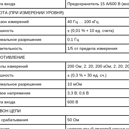
а входа
Предохранитель 15 А/600 В (вхо
ОТА (ПРИ ИЗМЕРЕНИИ УРОВНЯ)
зон измерений
40 Гц … 100 кГц
шность
± (0,01 % + 10 ед. счета)
имальное разрешение
0,1 Гц
вительность
1/5 от предела измерения
ОТИВЛЕНИЕ
елы измерений
200 Ом; 2; 20; 200 кОм; 2; 20; 
шность
± (0,3 % + 30 ед. сч.)
имальное разрешение
10 мОм
вое напряжение
3,3 В; 0,6 В
а входа
600 В
ВОН ЦЕПИ
 срабатывания
50 Ом
кация
непрерывный звуковой сигнал ч