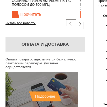
Прозв
ФОВ АКТАКОМ 7 В 1 С
ОСЦИЛЛОГРАФЫ ЭКОНОМНОГО
 500 МГЦ
КЛАССА АКТАКОМ "3 В 1" С ПОЛОСО
max п
100 МГЦ
тать
Прочитать
О
Читать все новости
ОПЛАТА И ДОСТАВКА
Оплата товара осуществляется безналично,
банковским переводом. Доставка
осуществляется...
Подробнее
Те