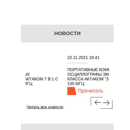
НОВОСТИ
22.11.2021 18:41
0
ПОРТАТИВНЫЕ КОМБИНИРОВАННЫЕ
О
НЫХ
ОСЦИЛЛОГРАФЫ ЭКОНОМНОГО
T
АКТАКОМ 7 В 1 С
КЛАССА АКТАКОМ "3 В 1" С ПОЛОСОЙ
0 МГЦ
100 МГЦ
ь
Прочитать
Читать все новости