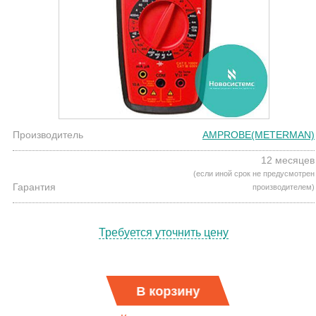
Производитель
AMPROBE(METERMAN)
12 месяцев
(если иной срок не предусмотрен
Гарантия
производителем)
Требуется уточнить цену
В корзину