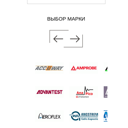
ВЫБОР МАРКИ
ОВОЙ
Р
.