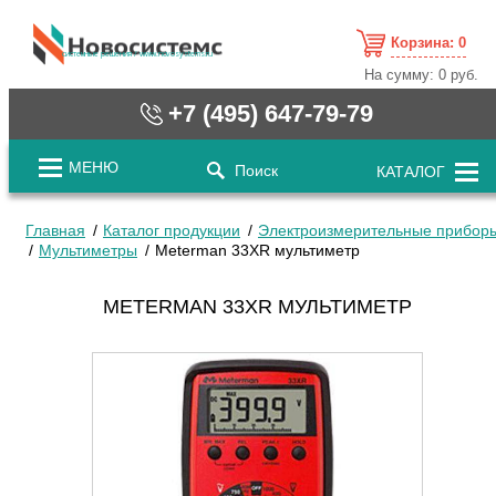
Корзина:
0
cистемные решения / www.novosystems.ru
На сумму:
0 руб.
+7 (495) 647-79-79
МЕНЮ
Поиск
КАТАЛОГ
Главная
Каталог продукции
Электроизмерительные прибор
Мультиметры
Meterman 33XR мультиметр
METERMAN 33XR МУЛЬТИМЕТР